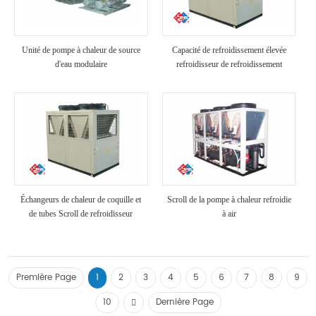
Unité de pompe à chaleur de source
Capacité de refroidissement élevée
d'eau modulaire
refroidisseur de refroidissement
industriel refroidi à air
Échangeurs de chaleur de coquille et
Scroll de la pompe à chaleur refroidie
de tubes Scroll de refroidisseur
à air
refroidi à air
Première Page
1
2
3
4
5
6
7
8
9
10
Dernière Page