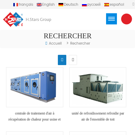
français
English
Deutsch
русский
español
português
العربية
Türkçe
Việt
Indonesia
RECHERCHER
>
Accueil
Rechercher
centrale de traitement d'air à
unité de refroidissement refroidie par
récupération de chaleur pour usine et
air de l'ensemble de toit
hôpital