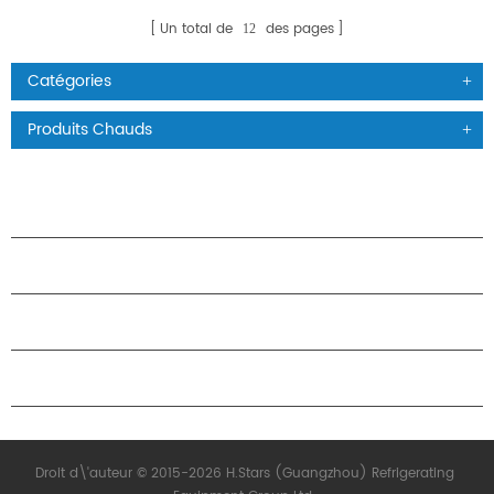
Un total de
des pages
12
Catégories
Produits Chauds
PRODUITS
À PROPOS DES ÉTOILES
PARTENARIAT
NOUS CONTACTER
Droit d\'auteur © 2015-2026 H.Stars (Guangzhou) Refrigerating