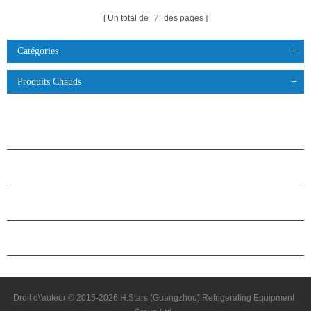
Un total de
7
des pages
Catégories
Produits Chauds
PRODUITS
À PROPOS DES ÉTOILES
PARTENARIAT
NOUS CONTACTER
Droit d\'auteur © 2015-2026 H.Stars (Guangzhou) Refrigerating Equipment