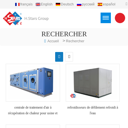
français
English
Deutsch
русский
español
português
العربية
Türkçe
Việt
Indonesia
RECHERCHER
>
Accueil
Rechercher
centrale de traitement d'air à
refroidisseurs de défilement refroidi à
récupération de chaleur pour usine et
l'eau
hôpital