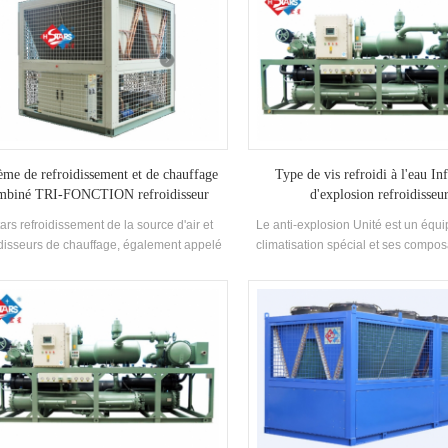
ème de refroidissement et de chauffage
Type de vis refroidi à l'eau In
mbiné TRI-FONCTION refroidisseur
d'explosion refroidisseu
ars refroidissement de la source d'air et
Le anti-explosion Unité est un équ
idisseurs de chauffage, également appelé
climatisation spécial et ses compo
ri-Fonction Les refroidisseurs ont cinq
fabriquées en stricte conformité 
rincipales fonctions: Refroidissement,
exigences pertinentes de la Nationa
ffage, eau chaude, refroidissement avec
Sotation Standard GB3836 et ont 
chaude et chauffage avec chaud eau. Il
anti-explosion certificat. Convien
tre utilisé en été pour refroidir et en même
utilisation dans des endroits d
s pour produire de l'eau chaude ou juste
inflammables et explosifs et général
le refroidissement seul; au printemps et à
Il est largement utilisé dans le pétrol
'automne quand Il n'y a pas besoin de
chimique, le textile, l'impression, la
oidissement et de chauffage, il peut être
nourriture et de nombreux autres i
sé pour produire chaud eau; et il peut être
Selon les caractéristiques du pro