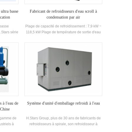
ur de vis à
peut être utilisé en parallèle avec plusieurs
t être un
machines / modules, qui convient au champ de
 ultra basse
Fabricant de refroidisseurs d'eau scroll à
n positive
refroidisseurs modulaires HVAC tels que les
cation
condensation par air
ut être
hôtels, les centres commerciaux, les bâtiments
 basse
Plage de capacité de refroidissement : 7,9 kW ~
n grade, et
de bureaux, etc. Il a deux types ouverts et WC
.Stars série
118,5 kW Plage de température de sortie d'eau
uvent être
boîte Type. Les combinaisons modulaires
à basse
glacée : 5~20℃
Exigences.
peuvent être formées selon les besoins du client
rs à double
Capacité de refroidissement Range: 25kw-
hangeurs de
308kw
e efficacité
ngeurs de
ération de
nction des
ux secteurs
ronique,
s à l'eau de
Système d'unité d'emballage refroidi à l'eau
 Chine
e gamme de
H.Stars Group, plus de 30 ans de fabricants de
striels à
refroidisseurs à spirale, son refroidisseur à
froidisseur
spirale refroidi à l'eau de la série 20STB, est un