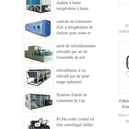
chaleur à haute
utilis
température à haute
dan
température
micro-
centrale de traitement
et d'
Br
d'air à récupération de
foncti
unités
chaleur pour usine et
du bu
de c
hôpital
contr
sont
Peut 
unité de refroidissement
exigen
gest
refroidie par air de
Sot
d
l'ensemble de toit
Exp
u
I
refroidisseur à vis
inflam
refroidi par air pour
Lieux
mu
usage industriel
pro
éco
médec
sy
Système d'unité de
hôpit
traitement de l'air
Fabri
d'ea
Pour l
R134a water cooled oil
de
free centrifugal chiller
re