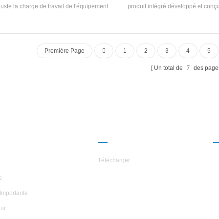
juste la charge de travail de l'équipement
produit intégré développé et conç
modifiant la fréquence de l'alimentation
laboratoires haut de gamme, la fabri
lectrique, et par conséquent réduit la
de gamme et les équipements médic
nsommation et les pertes d'énergie, et
garantir la précision de la températ
nge la durée de vie de l'unité. Au cœur de
de refroidissement à ± 0,1 ℃. L'unit
Première Page
1
2
3
4
5
chnologie de conversion de fréquence se
conception de système spéciale pour
ouve le convertisseur de fréquence, qui
précision contrôlable de ± 0,1 ℃ et
Un total de
7
des page
e la fréquence de réseau fixe de 50 Hz en
effluent à température constante da
 fréquence variable comprise entre 30 et
de 5 ℃ ~ 50 ℃.
Hz, et réalise par conséquent un réglage
tique de la vitesse de fonctionnement du
moteur.
ROPOS DES
PARTENARIAT
ILES
Télécharger
e
Importante
ur