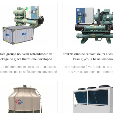
briqué en adoptant la combinaison de
refroidi par air, refroidisseur refroi
ompresseurs de marque célèbre et de
refroidisseur industriel, refroidisseur
posants de contrôle électronique. Il est
refroidisseur centrifuge magnétique 
uipé d'un condenseur à ailettes à haut
refroidisseur multifonction, unité d
dement et d'un évaporateur. L'unité est
unité de récupération de chaleur,
lée par un micro-ordinateur et équipée de
pompe à chaleur,unité de conde
ses fonctions de protection qui sont d'une
refroidisseur de glycol, échangeur d
nde fiabilité et peuvent exercer la plus
tubes et calandre, unité de traitem
e efficacité dans les conditions de travail
ventilo-convecteur , tour de refroidis
réelles.
tous les types de produits H
stars groupe nouveau refroidisseur de
fournisseurs de refroidisseurs à vis
ockage de glace thermique développé
l'eau glycol à basse tempéra
é de réfrigération de stockage de glace est
Le refroidisseur à vis refroidi à l'eau
uipement spécial spécialement développé
l'eau 40STD adoptent des compre
la technologie de stockage de glace, avec
double vis à haut rendement , 
onctions de climatisation et de fabrication
d'échangeurs de chaleur à coque e
de glace.
haut rendement et d'échangeurs de
ailettes . l'unité de récupération de 
être configurée en fonction des besoi
, qui convient à l'industrie pharm
chimique, électronique, agro-alimen