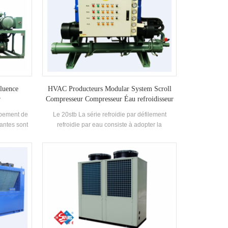
fluence
HVAC Producteurs Modular System Scroll
r
Compresseur Compresseur Éau refroidisseur
refroidi
ipement de
Le 20stb La série refroidie par défilement
santes sont
refroidie par eau consiste à adopter la
avec les
combinaison de compresseurs de marque
l Explosion-
célèbres et de commandes électroniques
obtenu un
composants. Le refroidisseur modulaire, y
t pour une
compris le refroidisseur de défilement refroidi à
angereux
l'eau, est équipé d'une efficacité élevée
 Lieux Lieux
Condenseur de coquille et de tube et
e, le produit
Evaporateur. L'unité est contrôlée par micro-
 médecine, la
ordinateur et équipé de diverses fonctions de
ndustries.
protection avec une grande ampleur fiabilité. Il
jet, la
est conçu pour la climatisation confortable et