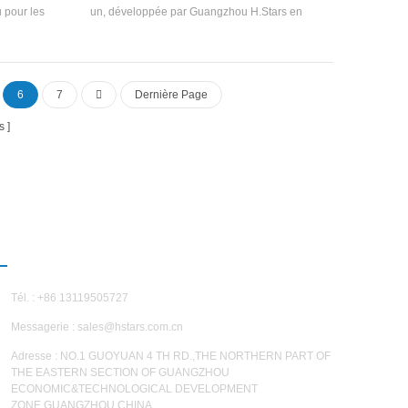
u pour les
un, développée par Guangzhou H.Stars en
cation haut
fonction de la demande de refroidissement de
aux afin de
diverses productions industrielles et des
ure de l'eau
caractéristiques de la demande de
é adopte une
refroidissement des produits industriels. Il peut
6
7
Dernière Page
 assurer la
répondre aux besoins de refroidissement
 fournir un
industriels de diverses industries, plage de
s
ns la plage
refroidissement de -60℃ à 25℃ en option.
NOUS CONTACTER
Tél. : +86 13119505727
Messagerie :
sales@hstars.com.cn
Adresse : NO.1 GUOYUAN 4 TH RD.,THE NORTHERN PART OF
THE EASTERN SECTION OF GUANGZHOU
ECONOMIC&TECHNOLOGICAL DEVELOPMENT
ZONE,GUANGZHOU,CHINA