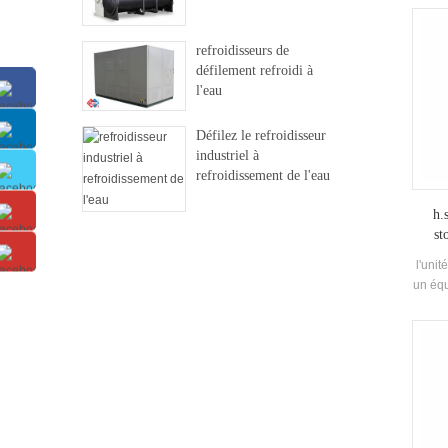
fa
c
refroidisseurs de
com
défilement refroidi à
éq
l'eau
ren
contrô
diver
Défilez le refroidisseur
gra
industriel à
grand
refroidissement de l'eau
h.
st
l'unit
un éq
pour 
des f