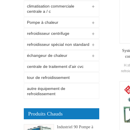
climatisation commerciale
centrale a / c
Pompe à chaleur
refroidisseur centrifuge
refroidisseur spécial non standard
Syst
échangeur de chaleur
co
H.st
centrale de traitement d'air cvc
refro
T
tour de refroidissement
p
autre équipement de
chau
refroidissement
eau 
peut ê
temp
pour 
Produits Chauds
l
refr
Industriel 90 Pompe à
utili