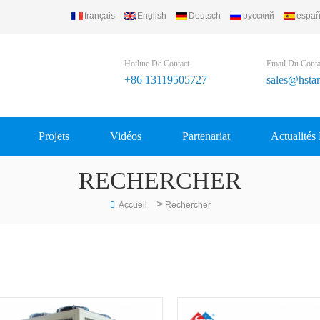
français
English
Deutsch
русский
españ
 Refrigerating Equipment Group Ltd..
Hotline De Contact
Email Du Conta
+86 13119505727
sales@hsta
Projets
Vidéos
Partenariat
Actualités
RECHERCHER
>
Accueil
Rechercher