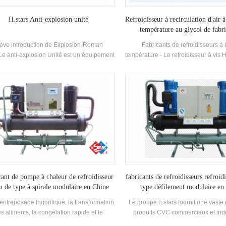
é pour chauffer et produire de l'eau chaude
Explosion-Rush Type de refroidisse
s le hiver. Le système de commande de
vis à refroidissement par eau peu
H.stars Anti-explosion unité
Refroidisseur à recirculation d'air à
ordinateur intégré permet -leur d'identifier
Explosion-Rush type ou une pressio
température au glycol de fabri
ajuster automatiquement les conditions de
type. Ex D IIB T4, ex D iic T4 pe
industrielle
ève introduction de Explosion-Roman
Fabricants de refroidisseurs à
onnement en fonction de la température et
sélectionné pour le Inflosion-Roma
Le anti-explosion Unité est un équipement
température - Le refroidisseur à vis H
t de l'eau réelle de utilisation. En plus du
autre anti-explosion Les unités pe
limatisation spécial et ses composantes
40STE à condensation par air 
ôle intelligent entièrement automatisé, ils
personnalisées selon l'utilisateur 
 fabriquées en stricte conformité avec les
température adopte des compresseu
également être soumis au programme de
ces pertinentes de la National Explosion-
vis à haut rendement, équipés d'éc
ion à distance, dans lequel le service à
ation Standard GB3836 et ont obtenu un
chaleur à calandre et à tubes à haut
istance est rendu possible grâce à la
losion-Rush certificat. Il convient à une
fabriqués par nos soins et d'écha
rétroaction de l'opération du système
tilisation dans des lieux dangereux et
chaleur à ailettes. L'unité de récup
nformations. Ces Économie d'énergie,
mables et explosifs et des lieux généraux
chaleur peut être configurée en fo
respectueuse de l'environnement,
 Il est largement utilisé dans le pétrole, le
besoins du client, ce qui convient a
ltifonctionnelle, compacte structurée,
duit chimique, le textile, l'impression, la
pharmaceutique, chimique, élect
nomie d'espace et facile à installer Les
ine, la nourriture et de nombreux autres
alimentaire, etc. C ~ -35
stèmes conviennent aux hôtels, villas,
industries.
aux, écoles et autres lieux avec demande
cant de pompe à chaleur de refroidisseur
fabricants de refroidisseurs refroidi
de refroidissement et de chauffage.
u de type à spirale modulaire en Chine
type défilement modulaire en
'entreposage frigorifique, la transformation
Le groupe h.stars fournit une vast
s aliments, la congélation rapide et le
produits CVC commerciaux et indu
froidissement industriel. Le produit est
économie d'énergie, notamment : re