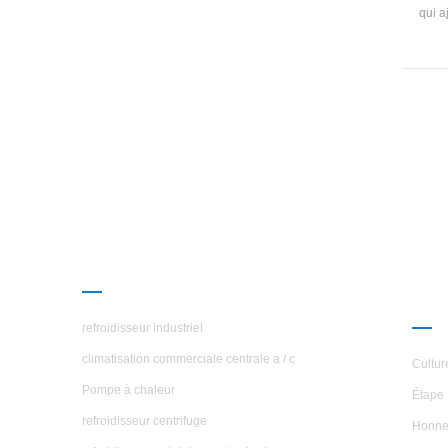
qui a
en 
é
co
prolo
la te
tr
modifi
toute
130 
automa
PRODUITS
À P
ÉTO
refroidisseur industriel
climatisation commerciale centrale a / c
Cultur
Pompe à chaleur
Étape 
refroidisseur centrifuge
Honne