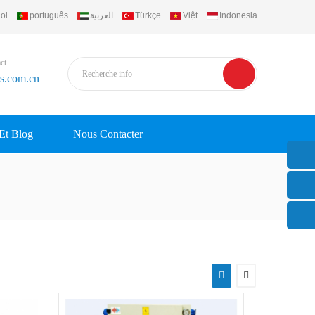
ol
português
العربية
Türkçe
Việt
Indonesia
ct
rs.com.cn
 Et Blog
Nous Contacter