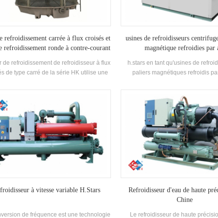
e refroidissement carrée à flux croisés et
usines de refroidisseurs centrifuge
e refroidissement ronde à contre-courant
magnétique refroidies par 
r de refroidissement de refroidisseur à flux
h.stars en tant qu'usines de refroi
és de type carré de la série HK utilise une
paliers magnétiques refroidis par
cture de châssis en acier, qui permet un
refroidisseur centrifuge sans huile
x et un assemblage flexibles d'une seule
50STD de h.stars a deux séries : "ref
 ou d'une combinaison de plusieurs unités
refroidissement par eau centrifuge 
 fonction des conditions du site et des
magnétique" et "refroidisseur à
exigences du client.
magnétique refroidi par air". 8 spéc
standard avec une plage de cap
refroidissement de 420 à 7800
température de sortie de l'eau glac
basse est de 5 ℃. un service per
disponible en fonction des besoins du
qu'un refroidisseur d'eau de mer ant
avec diverses alimentations
froidisseur à vitesse variable H.Stars
Refroidisseur d'eau de haute pré
Chine
version de fréquence est une technologie
Le refroidisseur de haute précisi