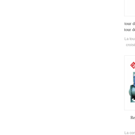
tour d
tour d
La tou
crois
stru
choi
unité
en
Re
La con