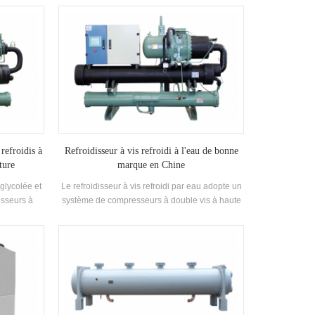
di par eau,
type de système d'unité d'emballage refroidi à
 centrifuge,
l'eau qui adopte des compresseurs à double
sans huile ,
spirale à haute efficacité, équipés d'échangeurs
'eau chaude,
de chaleur à coque et à tube à haute efficacité
 unité de
fabriqués par nos soins et des échangeurs de
nsation,
chaleur à ailettes. L'unité de récupération de
e chaleur à
chaleur peut être configurée en fonction des
ent d'air,
besoins du client, ce qui convient aux produits
sement, etc.
pharmaceutiques, chimiques, électroniques, de
VAC.
transformation des aliments, etc. 20°C.
 refroidis à
Refroidisseur à vis refroidi à l'eau de bonne
ture
marque en Chine
 glycolée et
Le refroidisseur à vis refroidi par eau adopte un
sseurs à
système de compresseurs à double vis à haute
équipés
efficacité , assemblé avec un condenseur et un
t à tube à
évaporateur à haute efficacité fabriqués par nos
 chaleur à
soins , équipé d'un détendeur de marque
chaleur peut
célèbre . application: toutes sortes de grandes et
ns du client
moyennes entreprises industrielles et
aceutique,
application commerciale. capacité de
taire, etc.
refroidissement : 70KW-5000KW Une variété de
choix de réfrigérant, r407c, r134a et d'autres