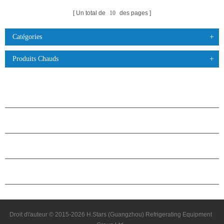
Un total de
10
des pages
Catégories
Produits Chauds
PRODUITS
À PROPOS DES ÉTOILES
PARTENARIAT
NOUS CONTACTER
Droit d\'auteur © 2015-2026 H.Stars (Guangzhou) Refrigerating Equipment