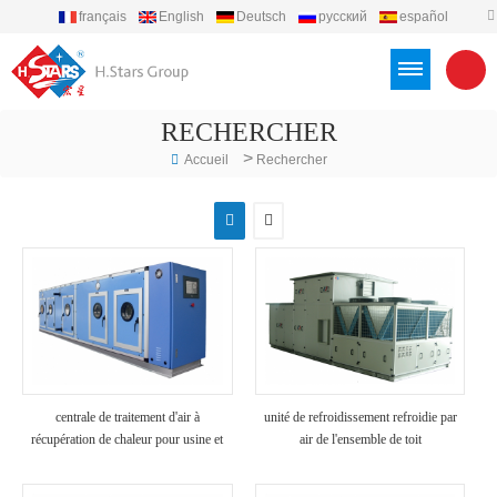
français
English
Deutsch
русский
español
português
العربية
Türkçe
Việt
Indonesia
RECHERCHER
>
Accueil
Rechercher
centrale de traitement d'air à
unité de refroidissement refroidie par
récupération de chaleur pour usine et
air de l'ensemble de toit
hôpital