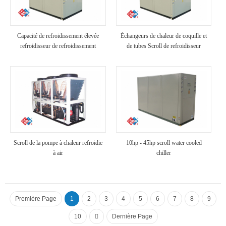
Capacité de refroidissement élevée
Échangeurs de chaleur de coquille et
refroidisseur de refroidissement
de tubes Scroll de refroidisseur
industriel refroidi à air
refroidi à air
Scroll de la pompe à chaleur refroidie
10hp - 45hp scroll water cooled
à air
chiller
Première Page
1
2
3
4
5
6
7
8
9
10
Dernière Page