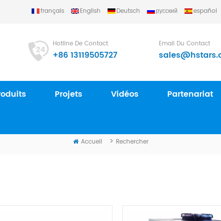
français
English
Deutsch
русский
español
..
Hotline De Contact
Email Du Contact
+86 13119505727
sales@hstars.
roduits
Projets
Vidéos
Partenariat
RECHERCHER
>
Accueil
Rechercher