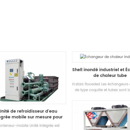
Production.
Heating mode, cooling mode 
recovery mode are all available.
source is hot water or st
Shell inondé industriel et 
de chaleur tube
H.stars flooeded Les échangeurs 
de type coquille et tubes sont 
utilisés dans de nombreuses in
différentes comme l'hôtel, l'hôp
stockage à froid et l'injection de 
Unité de refroidisseur d'eau
dans le cadre du refroidisseur, ce
égrée mobile sur mesure pour
CE. Au fil des décennies, H.
l'industrie des transports de
L'échangeur de chaleur a été ve
nteneur-mobile Unité intégrée est
conteneurs