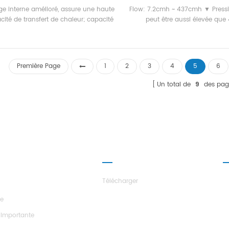
d'unité d'eau chaude capacité 
age interne amélioré, assure une haute
Flow: 7.2cmh ~ 437cmh ▼ Pressi
GAMME: 25kw-70kw Réglage
acité de transfert de chaleur; capacité
peut être aussi élevée qu
température de l'eau chaude Pl
froidissement de 2,5 tr à 1 000 tr; tous
90 °C Application Zones: usines,
composants fabriqués par nos soins,
plantes d'impression, et
ité stricte & amp; contrôle des coûts,
cté par notre propre laboratoire et un
Première Page
1
2
3
4
5
6
ers autorisé avant la livraison; 1 à 8
cuits de réfrigération disponibles ou
Un total de
9
des pag
elon une conception spéciale; les
ficats ce, ped et asme sont facultatifs;
évaporateur en acier inoxydable, un
porateur en titane, un évaporateur
, un évaporateur à pulvérisation sont
disponibles; entreprise oem est la
ROPOS DES
PARTENARIAT
N
bienvenue.
LES
Télécharger
re
 Importante