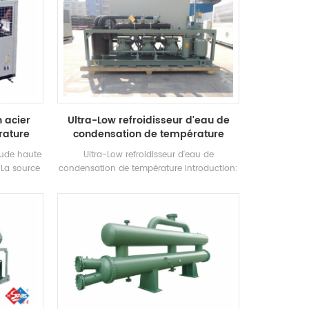
 acier
Ultra-Low refroidisseur d'eau de
rature
condensation de température
aude haute
Ultra-Low refroidisseur d'eau de
La source
condensation de température Introduction:
eur est un
La machine industrielle à vis à
atisation,
refroidissement par eau est une série de
ravail de
produits pour industriels Applications. Il y a
u chaude
52 spécifications standard pour la unité.
ut être
Marque: Hstars Capacité de refroidissement
onction de
Range: 120.3kw ~ 1000kw Applications:
la demande
Équipement chimique, pharmaceutique,
e efficace.
industriel, transformation des aliments et
haude et
autres sites industriels
85 ° C