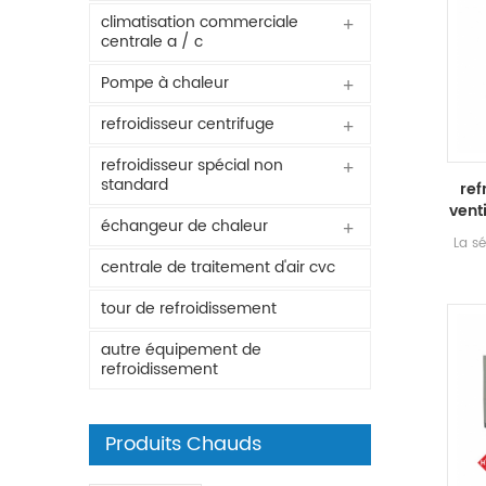
climatisation commerciale
centrale a / c
Pompe à chaleur
refroidisseur centrifuge
refroidisseur spécial non
standard
ref
vent
échangeur de chaleur
La sé
tra
centrale de traitement d'air cvc
euro
tour de refroidissement
ils s
haut
autre équipement de
100 
refroidissement
quali
l'ent
Produits Chauds
tempé