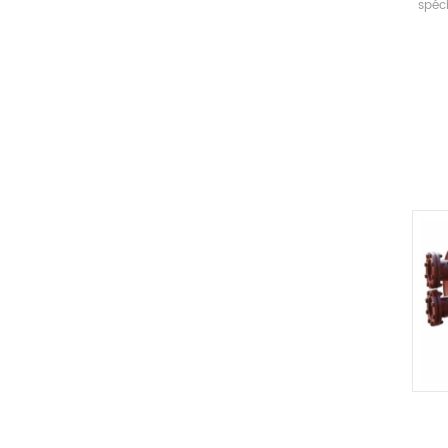
spéc
co
s