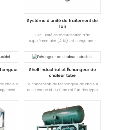
and heat
 The power
eam.
Système d'unité de traitement de
l'air
Ceci Unité de manutention d'air
supplémentaire (AHU) est conçu pour
bureau / Théâtre / Cinéma / Hôtel /
hôpital.ect avecPont froid gratuit Al Penta-
Post cadre double peau PU isolation.
Échangeur
Shell Industrial et Échangeur de
chaleur tube
de chaleur
La conception de l'échangeur de chaleur
largement
de la coque et du tube est l'un des types
dustries
d'échangeurs les plus courants utilisés
ital, le
dans la chaleur Transfert.typiciquement
moisissure,
utilisé dans l'application Quand Un
rtifié avec
processus nécessite de grandes quantités
STARS
de Fliud être chauffé ou refroidi. À la suite
ndu à plus
de leur L'échangeur de chaleur de la