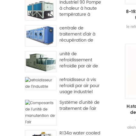
Industriel 90 Pompe
à chaleur à haute
8-19
température à
haute température
re
le re
centrale de
pour
traitement d'air à
multi
récupération de
trava
chaleur pour usine
produ
et hôpital
unité de
ê
refroidissement
fonct
refroidie par air de
la
l'ensemble de toit
larg
refroidisseur à vis
refroidi par air pour
usage industriel
Système d'unité de
H.st
traitement de l'air
de
désh
R134a water cooled
D