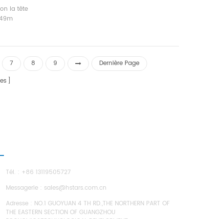
thermique
on la tête
 de la
e 49m
age: 85 ~
 hôpitaux,
c
7
8
9
Dernière Page
es
OUS CONTACTER
Tél. : +86 13119505727
Messagerie :
sales@hstars.com.cn
Adresse : NO.1 GUOYUAN 4 TH RD.,THE NORTHERN PART OF
THE EASTERN SECTION OF GUANGZHOU