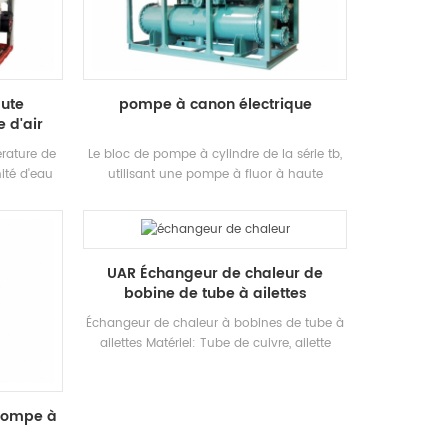
l'Afrique,
conception, de la coque et du tube offre
une grande surface et donc un transfert de
chaleur élevé Efficacité.
ute
pompe à canon électrique
 d'air
rature de
Le bloc de pompe à cylindre de la série tb,
nité d'eau
utilisant une pompe à fluor à haute
ion à froid
efficacité, est équipé d'un cylindre de
 chaleur de
circulation à grande pression et à basse
au chaude,
pression développé et fabriqué de manière
spectueuse
indépendante. Cette unité de pompe à fût
UAR Échangeur de chaleur de
 froids
convient à tous les types de réfrigérants.
bobine de tube à ailettes
ant le
 unité de
Échangeur de chaleur à bobines de tube à
éliorer
ailettes Matériel: Tube de cuivre, ailette
t atteindre
d'aluminium hydrophile Tuyau de cuivre
e: HSTARS
Diamètre: 9.52mm, 12.7 mm, 15.88 mm,
5kw-70kw
 pompe à
, hôpitaux,
ramètres