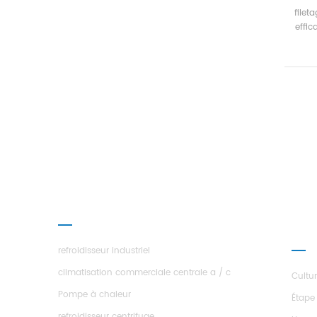
filet
effic
de re
les 
qual
inspe
ti
cir
s
certi
un 
éva
noyé
PRODUITS
À P
ÉTOI
refroidisseur industriel
climatisation commerciale centrale a / c
Cultu
Pompe à chaleur
Étape
refroidisseur centrifuge