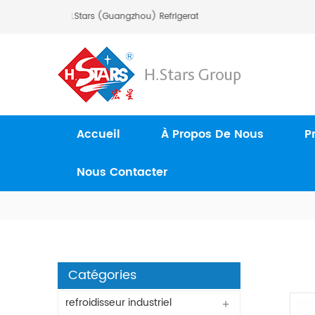
Bienvenue À H.Stars (Guangzhou) Refrigerating Equipment Group Ltd
Accueil
À Propos De Nous
P
Nous Contacter
Catégories
refroidisseur industriel