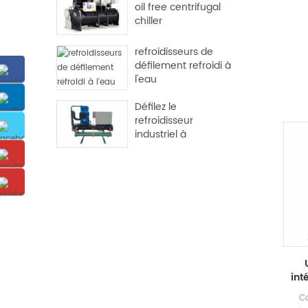
oil free centrifugal
chiller
refroidisseurs de
défilement refroidi à
l'eau
Défilez le
refroidisseur
industriel à
refroidissement de
l'eau
int
Co