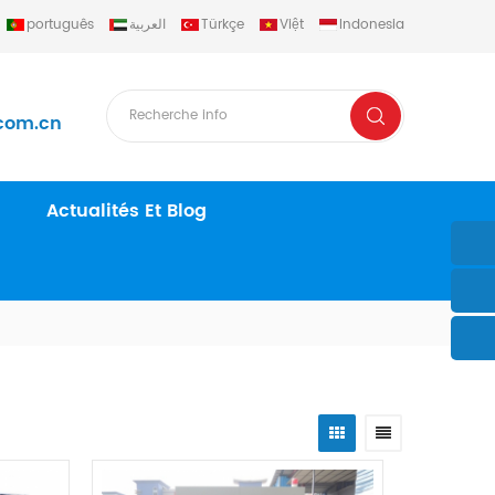
português
العربية
Türkçe
Việt
Indonesia
com.cn
Actualités Et Blog