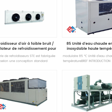
roidisseur d'air à faible bruit /
85 Unité d'eau chaude en
ilateur de refroidissement pour
inoxydable haute tempé
utilisation en usine de
rie de refroidisseurs STE est fabriquée
modulaire 85 ℃ Unité d'eau ch
nsformation des aliments dans
selon une conception standard
températureBREF INTRODUCTION: 
une chambre froide
péenne et un équipement américain.
d'air multifonction Le refroidiss
ont équipés d'échangeurs de chaleur à
multifonctionnelle Unité de clim
 rendement et de ventilateurs à rotor
qui compte trois conditions de t
voies xerox allemands pour assurer la
réfrigération, chauffage et ea
té du produit et prolonger la durée de
domestique Production. Il pe
vie pour assurer la sécurité de
automatiquement commuté en f
reposage frigorifique. les produits sont
la température ambiante et de 
divisés en troistypes: type haute
d'eau chaude, qui est de l'énergi
rature, type température moyenne et
Marque: HSTARS Entrée d'eau c
type basse température.
eau de sortie Température: 