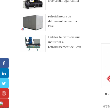
free centrifugal chiller
c
refroidisseurs de
défilement refroidi à
l'eau
Défilez le refroidisseur
industriel à
refroidissement de l'eau
85 
H'ST