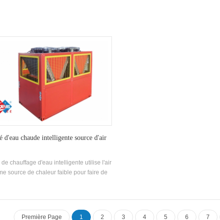
é d'eau chaude intelligente source d'air
 de chauffage d'eau intelligente utilise l'air
e source de chaleur faible pour faire de
au chaude, qui est économe en énergie,
cace et respectueuse de l'environnement.
Première Page
1
2
3
4
5
6
7