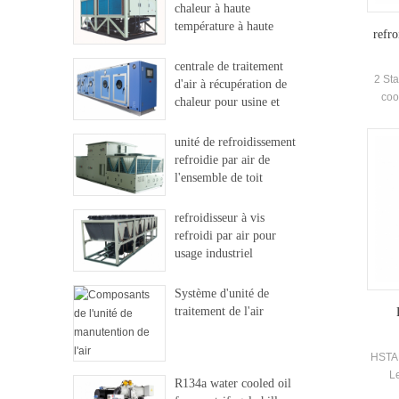
chaleur à haute
température à haute
refro
température
centrale de traitement
2 Sta
d'air à récupération de
coo
chaleur pour usine et
Ce
hôpital
pe
unité de refroidissement
insta
refroidie par air de
l'ensemble de toit
refroidisseur à vis
refroidi par air pour
usage industriel
Système d'unité de
traitement de l'air
HSTAR
Le
R134a water cooled oil
Comp