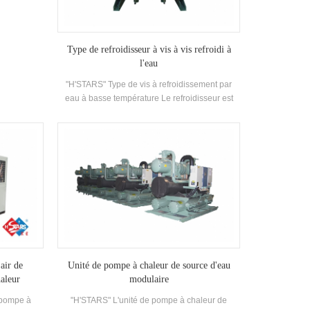
icacité
et r134a
ur peut être
Type de refroidisseur à vis à vis refroidi à
que client
l'eau
ifications.
"H'STARS" Type de vis à refroidissement par
eau à basse température Le refroidisseur est
conçu pour la réfrigération, la réfrigération et
l'industrie refroidissement. Il faut une gamme
complète de modèles répondant aux exigences
de la capacité de refroidissement différente et
de la température Exigences. Marque: H'STARS
air de
Unité de pompe à chaleur de source d'eau
aleur
modulaire
 pompe à
"H'STARS" L'unité de pompe à chaleur de