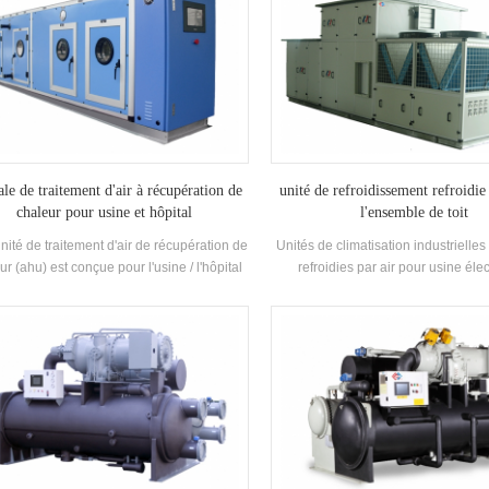
ale de traitement d'air à récupération de
unité de refroidissement refroidie
chaleur pour usine et hôpital
l'ensemble de toit
unité de traitement d'air de récupération de
Unités de climatisation industrielle
ur (ahu) est conçue pour l'usine / l'hôpital
refroidies par air pour usine élec
es fonctions multiples de refroidissement,
chimique / textileh.stars propose de
fage, humidification, déshumidification et
pour l'industrie pharmaceutique, l'
purification de l'air.
électronique, l'industrie automobile, 
et l'industrie alimentaire, les bâ
commerciaux, le traitement VOC et l
de l'environnement, la qualité de l'air 
ventilation marine