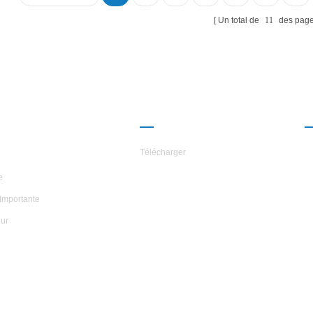
Un total de
11
des pag
ROPOS DES
PARTENARIAT
ILES
Télécharger
e
Importante
ur