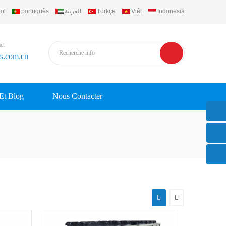
ol
português
العربية
Türkçe
Việt
Indonesia
ct
rs.com.cn
 Et Blog
Nous Contacter