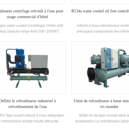
idisseur centrifuge refroidi à l'eau pour
R134a water cooled oil free centrif
usage commercial d'hôtel
ges water cooled Centrifugal Chiller with
refroidi à l'eau refroidisseur cent
ling capacity range from 500~1500RT .
principaux composants des refroi
ntrifugal chiller is so reliable, so high-
centrifuges sont semi-fermé deu
rforming, so future-proof that once it’s
Compresseurs centrifuges, Ty
lled, you may never have to think about it
pulvérisation (Filming-Film) Evap
again. Low maintance cost.
systèmes de recirculation de liquide 
flash-type Économiseurs et orifice 
la plaque d'orifice Dispositifs. App
principalement utilisé dans les s
climatisation centrale et le refroid
processus industriel
Défilez le refroidisseur industriel à
Unité de refroidisseur à basse tem
refroidissement de l'eau
vis inondée
S Type ouvert refroidi à l'eau Intégration
40std Vis de type inondé série 
 refroidisseur adopte Haute-efficacité
température Le refroidisseur adop
osants de compresseur et de commande
efficacité Dual-Vis Compresseur