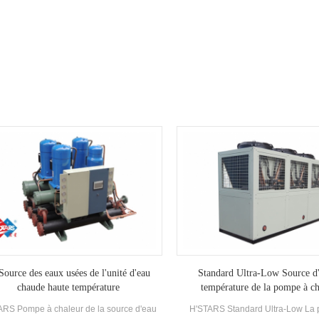
électroniques, équipé d'un excellent
développé etFabriqué Haute eff
ondenseur de refroidissement et d'un
Evaporateur de type inondé, R22 
évaporateur
réfrigérant. La récupération de chale
configurée en fonction de la thermi
Besoins. L'unité a 39 standard Spéc
Source des eaux usées de l'unité d'eau
Standard Ultra-Low Source d'
chaude haute température
température de la pompe à ch
ARS Pompe à chaleur de la source d'eau
H'STARS Standard Ultra-Low La