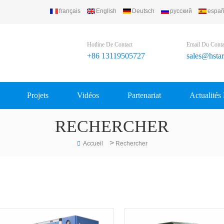
français
English
Deutsch
русский
españ
Ltd..
Hotline De Contact
Email Du Conta
+86 13119505727
sales@hsta
Projets
Vidéos
Partenariat
Actualités
RECHERCHER
>
Accueil
Rechercher