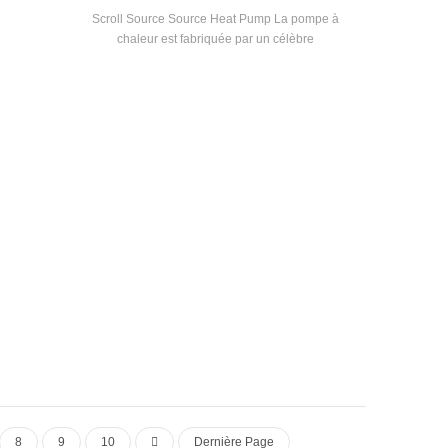
Scroll Source Source Heat Pump La pompe à
chaleur est fabriquée par un célèbre
compresseur de marque et des originaux de
contrôle électronique, et est équipé de
recherches et de développement
indépendantes de Haute efficacité Échangeur
de chaleur en spirale
8
9
10
Dernière Page