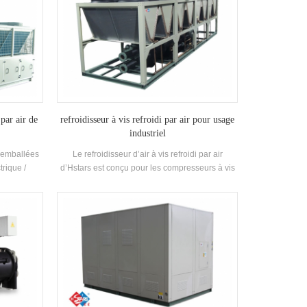
 par air de
refroidisseur à vis refroidi par air pour usage
industriel
s emballées
Le refroidisseur d’air à vis refroidi par air
trique /
d’Hstars est conçu pour les compresseurs à vis
s solutions
sans fin et la récupération de chaleur en option
industrie
pour les clients à usage industriel. haute qualité
l'imprimerie
avec une utilisation facile.
timents
a protection
intérieur, la