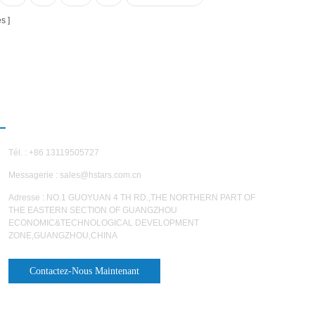
es
NOUS CONTACTER
Tél. : +86 13119505727
Messagerie :
sales@hstars.com.cn
Adresse : NO.1 GUOYUAN 4 TH RD.,THE NORTHERN PART OF
THE EASTERN SECTION OF GUANGZHOU
ECONOMIC&TECHNOLOGICAL DEVELOPMENT
ZONE,GUANGZHOU,CHINA
Contactez-Nous Maintenant