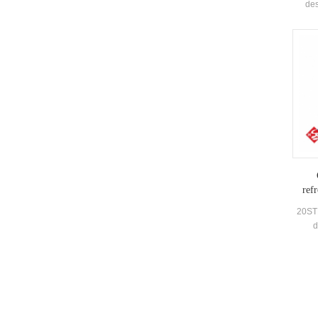
des
récup
dévelo
pi
d'au
ea
l'éne
L'é
métho
réd
refr
20STB
d
défil
Haute-
et d
Effic