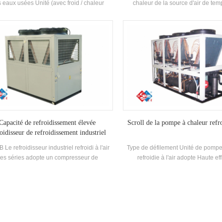
 eaux usées Unité (avec froid / chaleur
chaleur de la source d'air de tem
ération) est un équipement d'eau chaude
fonctionne de manière stable
ppé et fabriqué pour la salle de bain, une
l'environnement de -25 ℃ ~ 43, en u
scine à ressorts chaude, une piscine et
l'air comme source de chaleur, aucu
tres baignades, extrayant la chaleur des
n'est déchargé et 55 ° C L'eau c
ux usées domestiques, économiser de
préparée pour répondre à la dema
rgie et protéger le Environnement.Energy
chaude entre 35-55 ° c. Fonction de
pargne est de 30% ~ 50% comparé à la
adaptée à l'alimentation en air dir
de de chauffage conventionnel, qui peut
rayonnement du sol Chauffa
uire considérablement l'opération Coût.
Capacité de refroidissement élevée
Scroll de la pompe à chaleur refro
oidisseur de refroidissement industriel
refroidi à air
 Le refroidisseur industriel refroidi à l'air
Type de défilement Unité de pompe
es séries adopte un compresseur de
refroidie à l'air adopte Haute eff
ement entièrement hermétique, développé
Compresseur de défilement entière
efficacité Échangeur de chaleur de coque
auto-développé et fabriqué haut 
e tube, utilisant R22, R407C Réfrigérant,
shell and-tube Échangeur de cha
acité énergétique Grade jusqu'à 2 niveaux
échangeur de chaleur à bobines, uti
R134A, R407C réfrigéran