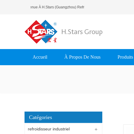
Bienvenue À H.Stars (Guangzhou) Refrigerating Equipment Group 
Accueil
À Propos De Nous
Produits
Catégories
refroidisseur industriel