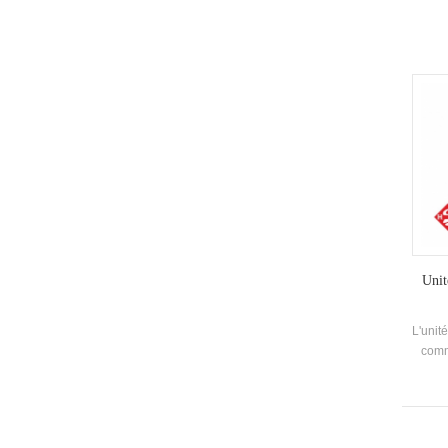
Unit
L'unité
comm
l'e
effi