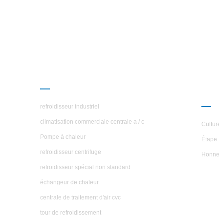
PRODUITS
À P
ÉTO
refroidisseur industriel
climatisation commerciale centrale a / c
Cultur
Pompe à chaleur
Étape 
refroidisseur centrifuge
Honne
refroidisseur spécial non standard
échangeur de chaleur
centrale de traitement d'air cvc
tour de refroidissement