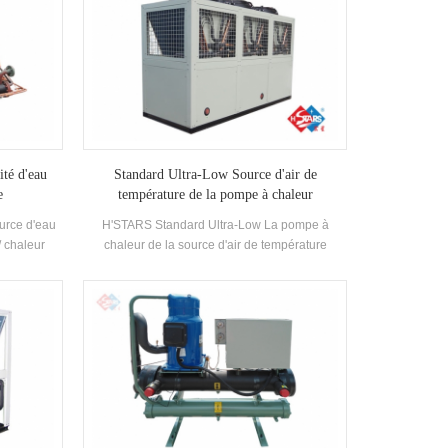
ité d'eau
Standard Ultra-Low Source d'air de
e
température de la pompe à chaleur
urce d'eau
H'STARS Standard Ultra-Low La pompe à
/ chaleur
chaleur de la source d'air de température
'eau chaude
fonctionne de manière stable dans
de bain, une
l'environnement de -25 ℃ ~ 43, en utilisant de
scine et
l'air comme source de chaleur, aucun polluants
haleur des
n'est déchargé et 55 ° C L'eau chaude est
miser de
préparée pour répondre à la demande d'eau
ment.Energy
chaude entre 35-55 ° c. Fonction de chauffage,
aré à la
adaptée à l'alimentation en air direct ou au
l, qui peut
rayonnement du sol Chauffage.
ion Coût.