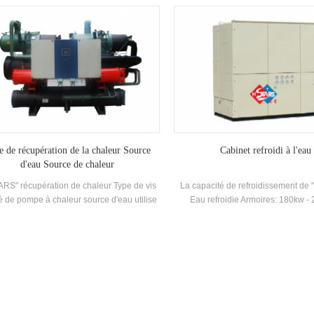
cace et respectueuse de l'environnement.
auto-développé et fabriqué haut 
Evaporateur de type inondé, R2
réfrigérant, efficacité énergétique j
Température de sortie d'eau chau
L'unité de récupération de chaleur
configurée conformément au client 
L'unité a un total de 20 standards Spé
 de récupération de la chaleur Source
Cabinet refroidi à l'eau
d'eau Source de chaleur
ARS" récupération de chaleur Type de vis
La capacité de refroidissement de
té de pompe à chaleur source d'eau utilise
Eau refroidie Armoires: 180kw -
efroidisseur pour échanger de la chaleur
la vapeur de réfrigérant et l'eau pendant le
tion, convertir le consommation d'énergie
leur dans de l'eau chaude utilisable et
ssant une grande quantité de climatisation
 en fournissant climatisation. eau chaude
dans la vie.