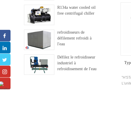
effi
R134a water cooled oil
free centrifugal chiller
refroidisseurs de
défilement refroidi à
l'eau
Défilez le refroidisseur
Type
industriel à
refroidissement de l'eau
"H'ST
L'uni
le r
entre 
opéra
cha
fourni
tout