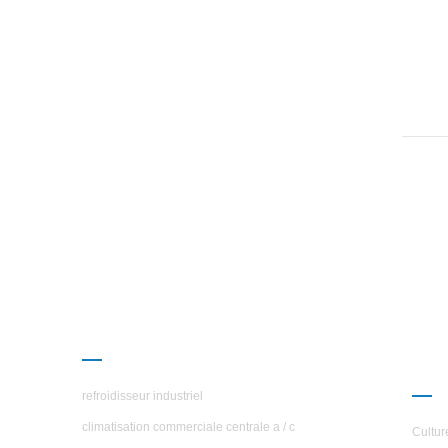
galv
PRODUITS
À P
ÉTO
refroidisseur industriel
climatisation commerciale centrale a / c
Cultur