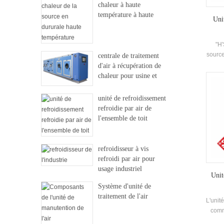
chaleur à haute
température à haute
Uni
température
"H'
source
centrale de traitement
ré
d'air à récupération de
remp
chaleur pour usine et
r
hôpital
c
unité de refroidissement
refro
refroidie par air de
nettoy
l'ensemble de toit
d'
refroidisseur à vis
refroidi par air pour
usage industriel
Unit
Système d'unité de
traitement de l'air
L'unité
comm
l'e