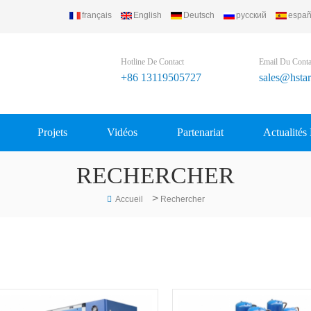
français
English
Deutsch
русский
españ
td..
Hotline De Contact
Email Du Conta
+86 13119505727
sales@hsta
Projets
Vidéos
Partenariat
Actualités
RECHERCHER
>
Accueil
Rechercher