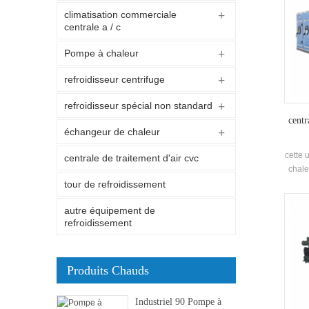
climatisation commerciale
centrale a / c
Pompe à chaleur
refroidisseur centrifuge
refroidisseur spécial non standard
centr
échangeur de chaleur
cette 
centrale de traitement d'air cvc
chale
avec d
tour de refroidissement
chauf
autre équipement de
refroidissement
Produits Chauds
Industriel 90 Pompe à