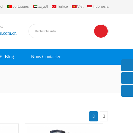
ol
português
العربية
Türkçe
Việt
Indonesia
ct
rs.com.cn
 Et Blog
Nous Contacter