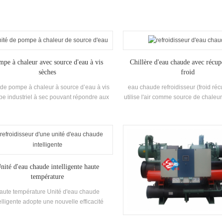
mpe à chaleur avec source d'eau à vis
Chillère d'eau chaude avec récup
sèches
froid
 de pompe à chaleur à source d’eau à vis
eau chaude refroidisseur (froid réc
pe industriel à sec pouvant répondre aux
utilise l'air comme source de chaleur
besoins de chauffage en hiver et de
produire la chaleur eau. Économie 
matisation en été grâce à une source de
efficacité élevée et protectio
chaleur avancée pompe centrale de
l'environnement, le froid décharg
tisation. d'ailleurs pas besoin de système
processus de chauffage est récupér
aufferie pour le chauffage, pas de tour de
le dispositif de récupération à fro
roidissement pour le refroidissement, et
d'améliorer l'efficacité énergétique 
ne pollution ou émission n'est réalisée
nité d'eau chaude intelligente haute
de réaliser une réfrigération à des
pendant l'utilisation.
température
aute température Unité d'eau chaude
elligente adopte une nouvelle efficacité
resseur et a une efficacité énergétique
llant jusqu'à 2,5, développée pour la