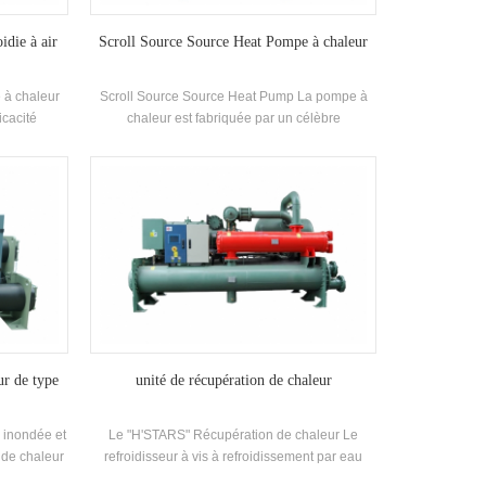
idie à air
Scroll Source Source Heat Pompe à chaleur
 à chaleur
Scroll Source Source Heat Pump La pompe à
icacité
chaleur est fabriquée par un célèbre
ment fermé,
compresseur de marque et des originaux de
rendement
contrôle électronique, et est équipé de
leur et
recherches et de développement
lisant R22,
indépendantes de Haute efficacité Échangeur
t
de chaleur en spirale
ur de type
unité de récupération de chaleur
 inondée et
Le "H'STARS" Récupération de chaleur Le
e de chaleur
refroidisseur à vis à refroidissement par eau
ompresseur,
utilise une unité de récupération de chaleur