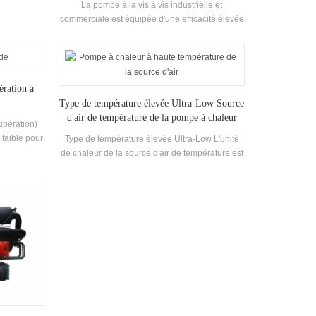
La pompe à la vis à vis industrielle et
commerciale est équipée d'une efficacité élevée
Échangeur de chaleur à aigue et largement
utilisé dans les systèmes de climatisation des
bâtiments, les petits et moyens bureaux, les
ateliers d'usine, les magasins d'hôtels viticoles,
ération à
les villas et autres climatisation Environnements.
Type de température élevée Ultra-Low Source
d'air de température de la pompe à chaleur
upération)
 faible pour
Type de température élevée Ultra-Low L'unité
d'énergie,
de chaleur de la source d'air de température est
n de
composée de 85 ° C Eau chaude haute
é dans le
température à travers la pompe à chaleur avec
é à travers
une capacité de chauffage nominale 88kw
id, afin
Puissance d'entrée 37.5kw Plage de
complète et
température de l'eau chaude 55 ° C-85 ° C
 coûts zéro