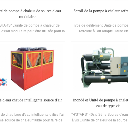
té de pompe à chaleur de source d'eau
Scroll de la pompe à chaleur refro
modulaire
STARS" L'unité de pompe à chaleur de
Type de défilement Unité de pompe
 d'eau modulaire peut être utilisée pour la
refroidie à l'air adopte Haute eff
frigération et le chauffage, et peut être
Compresseur de défilement entière
lacée par une machine. Le système peut
auto-développé et fabriqué haut 
emplacer la chaudière d'origine et la
shell and-tube Échangeur de cha
limatisation Système; La capacité de
échangeur de chaleur à bobines, uti
idissement suffit, l'efficacité est élevée, le
R134A, R407C réfrigéran
age et la maintenance est facile et la note
efficacité énergétique est 5-1. niveau.
é d'eau chaude intelligente source d'air
inondé et Unité de pompe à chale
eau de type vis
 de chauffage d'eau intelligente utilise l'air
"H'STARS" 40std Série Source d'eau
e source de chaleur faible pour faire de
à vis L'unité de chaleur de la sourc
au chaude, qui est économe en énergie,
adopte Haute efficacité Twin-vis c