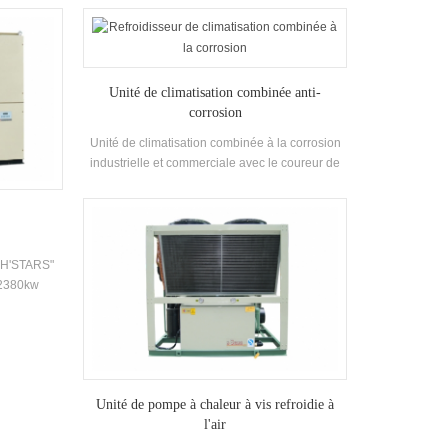
rendement
pour récupérer la chaleur générée par
2, R134A
l'échange de chaleur entre la vapeur de
usqu'à 6.7.
réfrigérant et l'eau pendant le Le processus de
de 50 ° C
réfrigération, qui fournit aux clients la
Unité de climatisation combinée anti-
 peut être
climatisation de la climatisation et une grande
corrosion
Exigences.
quantité de chaleur domestique eau.
cifications.
Unité de climatisation combinée à la corrosion
industrielle et commerciale avec le coureur de
récupération de chaleur, cette unité de
climatisation est largement utilisée dans Ceux
Industries ayant une résistance à la corrosion
Exigences.
 "H'STARS"
 2380kw
Unité de pompe à chaleur à vis refroidie à
l'air