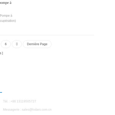
 pompe à
 Pompe à
écupération)
veloppé et
 piscine à
d'autres
 eaux usées
6
Dernière Page
ergie et
 L'épargne
s
éthode de
t réduire
Coût.
NOUS CONTACTER
Tél. : +86 13119505727
Messagerie :
sales@hstars.com.cn