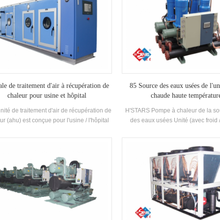
ale de traitement d'air à récupération de
85 Source des eaux usées de l'un
chaleur pour usine et hôpital
chaude haute températur
unité de traitement d'air de récupération de
H'STARS Pompe à chaleur de la so
ur (ahu) est conçue pour l'usine / l'hôpital
des eaux usées Unité (avec froid 
es fonctions multiples de refroidissement,
récupération) est un équipement d
fage, humidification, déshumidification et
développé et fabriqué pour la salle 
purification de l'air.
piscine à ressorts chaude, une pi
d'autres baignades, extrayant la c
eaux usées domestiques, écono
l'énergie et protéger le Environne
L'épargne est de 30% ~ 50% comp
méthode de chauffage conventionne
réduire considérablement l'opérat