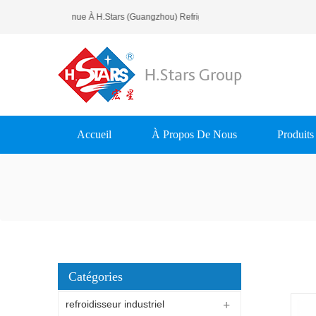
Bienvenue À H.Stars (Guangzhou) Refrigerating Equipment Group L
Accueil
À Propos De Nous
Produits
Catégories
refroidisseur industriel