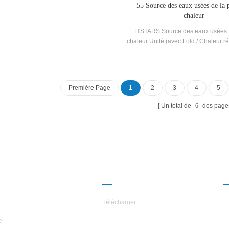
55 Source des eaux usées de la
anoplastie, l'impression et la teinture, la
chaleur
médecine et les autres industries.
H'STARS Source des eaux usées
chaleur Unité (avec Fold / Chaleur r
est un équipement d'eau chaude dé
fabriqué pour la salle de bain, une
ressorts chaude, une piscine et 
baignades, extrayant la chaleur des
Première Page
1
2
3
4
5
domestiques, économiser de l'én
protéger le Environnement.Energy
Un total de
6
des page
est de 30% ~ 50% comparé à la m
chauffage conventionnel, qui peu
considérablement l'opération 
ROPOS DES
PARTENARIAT
ILES
Télécharger
e