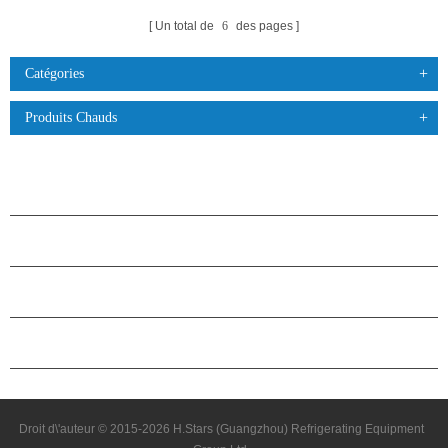
Un total de
6
des pages
Catégories
Produits Chauds
PRODUITS
À PROPOS DES ÉTOILES
PARTENARIAT
NOUS CONTACTER
Droit d\'auteur © 2015-2026 H.Stars (Guangzhou) Refrigerating Equipment