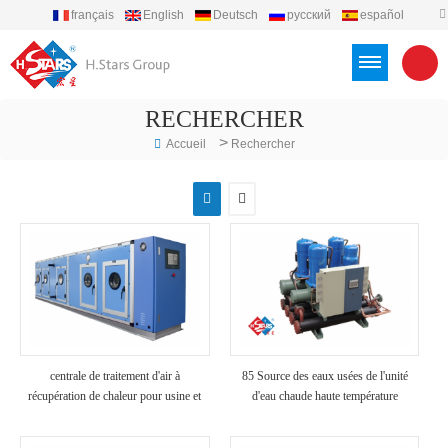
français
English
Deutsch
русский
español
português
العربية
Türkçe
Việt
Indonesia
RECHERCHER
>
Accueil
Rechercher
centrale de traitement d'air à
85 Source des eaux usées de l'unité
récupération de chaleur pour usine et
d'eau chaude haute température
hôpital