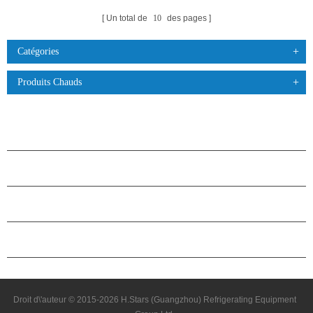
Un total de
10
des pages
Catégories
Produits Chauds
PRODUITS
À PROPOS DES ÉTOILES
PARTENARIAT
NOUS CONTACTER
Droit d\'auteur © 2015-2026 H.Stars (Guangzhou) Refrigerating Equipment