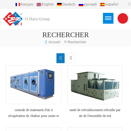
français
English
Deutsch
русский
español
português
العربية
Türkçe
Việt
Indonesia
RECHERCHER
>
Accueil
Rechercher
centrale de traitement d'air à
unité de refroidissement refroidie par
récupération de chaleur pour usine et
air de l'ensemble de toit
hôpital