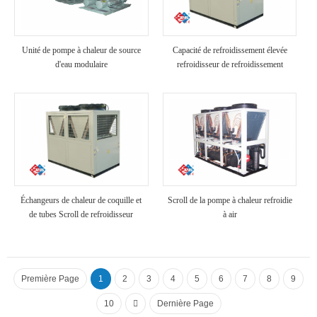
Unité de pompe à chaleur de source
Capacité de refroidissement élevée
d'eau modulaire
refroidisseur de refroidissement
industriel refroidi à air
Échangeurs de chaleur de coquille et
Scroll de la pompe à chaleur refroidie
de tubes Scroll de refroidisseur
à air
refroidi à air
Première Page
1
2
3
4
5
6
7
8
9
10
Dernière Page