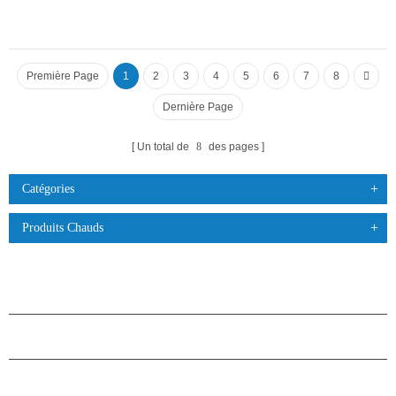
Première Page
1
2
3
4
5
6
7
8
Dernière Page
Un total de
8
des pages
Catégories
Produits Chauds
PRODUITS
À PROPOS DES ÉTOILES
PARTENARIAT