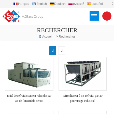
français
English
Deutsch
русский
español
português
العربية
Türkçe
Việt
Indonesia
RECHERCHER
>
Accueil
Rechercher
unité de refroidissement refroidie par
refroidisseur à vis refroidi par air
air de l'ensemble de toit
pour usage industriel