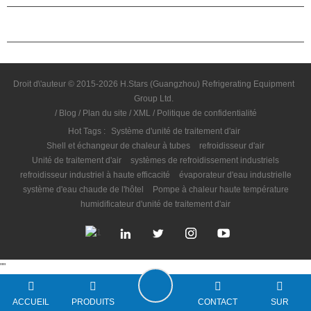
NOUS CONTACTER
Droit d\'auteur © 2015-2026 H.Stars (Guangzhou) Refrigerating Equipment
Group Ltd.
/
Blog
/
Plan du site
/
XML
/
Politique de confidentialité
Hot Tags :
Système d'unité de traitement d'air
Shell et échangeur de chaleur à tubes
refroidisseur d'air
Unité de traitement d'air
systèmes de refroidissement industriels
refroidisseur industriel à haute efficacité
évaporateur d'eau industrielle
système d'eau chaude de l'hôtel
Pompe à chaleur haute température
humidificateur d'unité de traitement d'air
"
"
ACCUEIL
PRODUITS
CONTACT
SUR