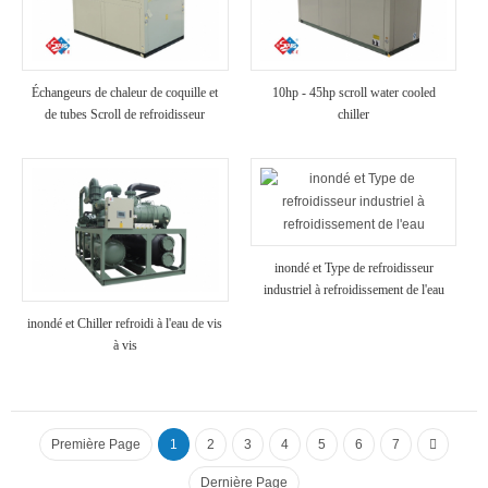
Échangeurs de chaleur de coquille et
10hp - 45hp scroll water cooled
de tubes Scroll de refroidisseur
chiller
refroidi à air
inondé et Type de refroidisseur
industriel à refroidissement de l'eau
inondé et Chiller refroidi à l'eau de vis
à vis
Première Page
1
2
3
4
5
6
7
Dernière Page