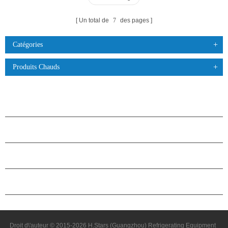
Un total de
7
des pages
Catégories
Produits Chauds
PRODUITS
À PROPOS DES ÉTOILES
PARTENARIAT
NOUS CONTACTER
Droit d\'auteur © 2015-2026 H.Stars (Guangzhou) Refrigerating Equipment