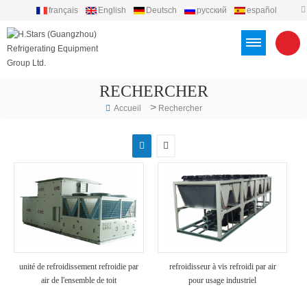
français
English
Deutsch
русский
español
português
العربية
Türkçe
Việt
Indonesia
RECHERCHER
>
Accueil
Rechercher
unité de refroidissement refroidie par
refroidisseur à vis refroidi par air
air de l'ensemble de toit
pour usage industriel