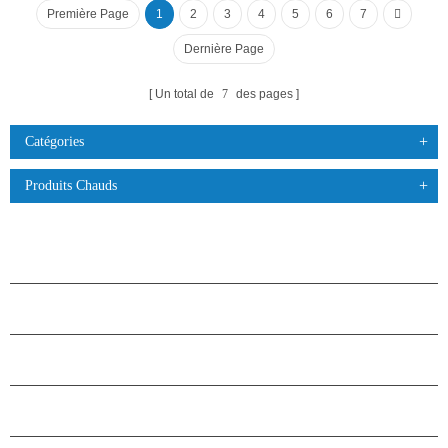
Première Page
1
2
3
4
5
6
7
Dernière Page
Un total de
7
des pages
Catégories
Produits Chauds
PRODUITS
À PROPOS DES ÉTOILES
PARTENARIAT
NOUS CONTACTER