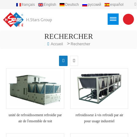
français
English
Deutsch
русский
español
português
العربية
Türkçe
Việt
Indonesia
RECHERCHER
>
Accueil
Rechercher
unité de refroidissement refroidie par
refroidisseur à vis refroidi par air
air de l'ensemble de toit
pour usage industriel