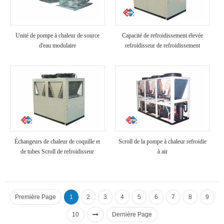
Unité de pompe à chaleur de source
Capacité de refroidissement élevée
d'eau modulaire
refroidisseur de refroidissement
industriel refroidi à air
Échangeurs de chaleur de coquille et
Scroll de la pompe à chaleur refroidie
de tubes Scroll de refroidisseur
à air
refroidi à air
Première Page
1
2
3
4
5
6
7
8
9
10
Dernière Page