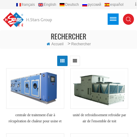
français
English
Deutsch
русский
español
português
العربية
Türkçe
Việt
Indonesia
RECHERCHER
>
Accueil
Rechercher
centrale de traitement d'air à
unité de refroidissement refroidie par
récupération de chaleur pour usine et
air de l'ensemble de toit
hôpital