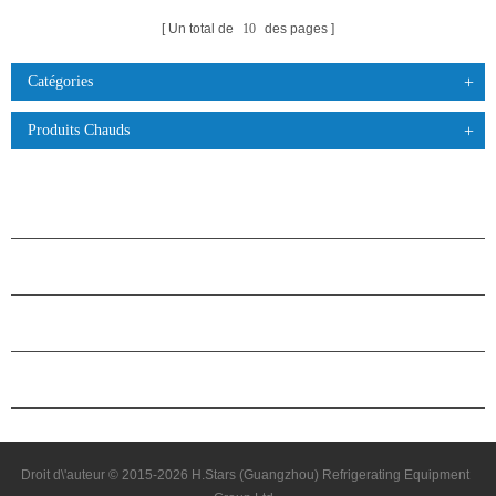
Un total de
10
des pages
Catégories
Produits Chauds
PRODUITS
À PROPOS DES ÉTOILES
PARTENARIAT
NOUS CONTACTER
Droit d\'auteur © 2015-2026 H.Stars (Guangzhou) Refrigerating Equipment