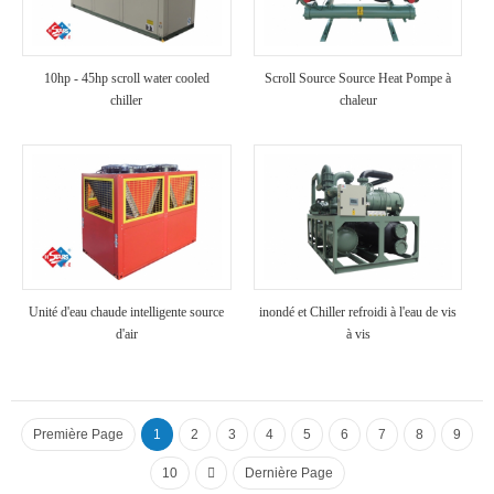
10hp - 45hp scroll water cooled
Scroll Source Source Heat Pompe à
chiller
chaleur
Unité d'eau chaude intelligente source
inondé et Chiller refroidi à l'eau de vis
d'air
à vis
Première Page
1
2
3
4
5
6
7
8
9
10
Dernière Page