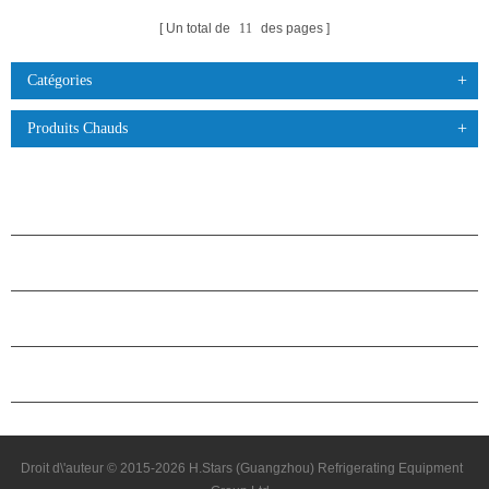
Un total de
11
des pages
Catégories
Produits Chauds
PRODUITS
À PROPOS DES ÉTOILES
PARTENARIAT
NOUS CONTACTER
Droit d\'auteur © 2015-2026 H.Stars (Guangzhou) Refrigerating Equipment