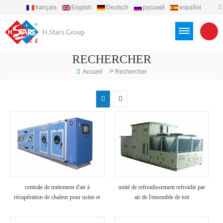
français
English
Deutsch
русский
español
português
العربية
Türkçe
Việt
Indonesia
RECHERCHER
>
Accueil
Rechercher
centrale de traitement d'air à
unité de refroidissement refroidie par
récupération de chaleur pour usine et
air de l'ensemble de toit
hôpital