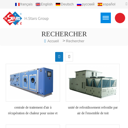
français
English
Deutsch
русский
español
português
العربية
Türkçe
Việt
Indonesia
RECHERCHER
>
Accueil
Rechercher
centrale de traitement d'air à
unité de refroidissement refroidie par
récupération de chaleur pour usine et
air de l'ensemble de toit
hôpital