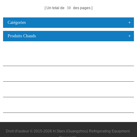
Un total de
10
des pages
Catégories
Produits Chauds
PRODUITS
À PROPOS DES ÉTOILES
PARTENARIAT
NOUS CONTACTER
Droit d\'auteur © 2015-2026 H.Stars (Guangzhou) Refrigerating Equipment