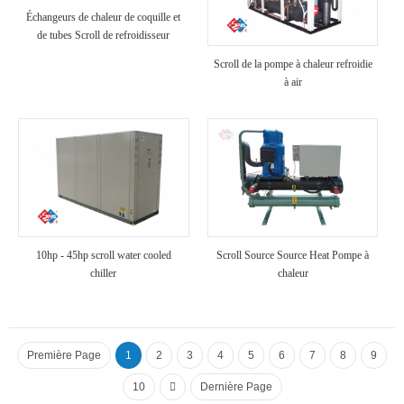
Échangeurs de chaleur de coquille et
de tubes Scroll de refroidisseur
refroidi à air
Scroll de la pompe à chaleur refroidie
à air
10hp - 45hp scroll water cooled
Scroll Source Source Heat Pompe à
chiller
chaleur
Première Page
1
2
3
4
5
6
7
8
9
10
Dernière Page