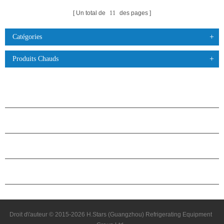
Un total de
11
des pages
Catégories
Produits Chauds
PRODUITS
À PROPOS DES ÉTOILES
PARTENARIAT
NOUS CONTACTER
Droit d\'auteur © 2015-2026 H.Stars (Guangzhou) Refrigerating Equipment