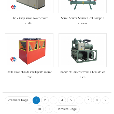
10hp - 45hp scroll water cooled
Scroll Source Source Heat Pompe à
chiller
chaleur
Unité d'eau chaude intelligente source
inondé et Chiller refroidi à l'eau de vis
d'air
à vis
Première Page
1
2
3
4
5
6
7
8
9
10
Dernière Page