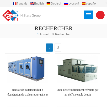
français
English
Deutsch
русский
español
português
العربية
Türkçe
Việt
Indonesia
RECHERCHER
>
Accueil
Rechercher
centrale de traitement d'air à
unité de refroidissement refroidie par
récupération de chaleur pour usine et
air de l'ensemble de toit
hôpital