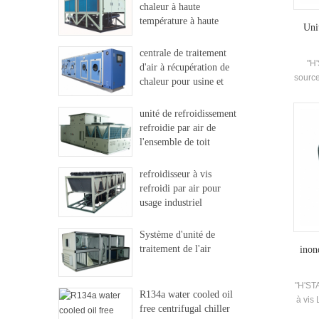
chaleur à haute
température à haute
Uni
température
centrale de traitement
"H'
d'air à récupération de
source
chaleur pour usine et
ré
hôpital
remp
unité de refroidissement
r
refroidie par air de
c
l'ensemble de toit
refro
nettoy
refroidisseur à vis
d'
refroidi par air pour
usage industriel
Système d'unité de
traitement de l'air
inon
"H'ST
R134a water cooled oil
à vis 
free centrifugal chiller
adopt