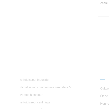
chaleu
est u
fabr
re
baigna
do
prot
est 
cha
PRODUITS
À P
ÉTO
refroidisseur industriel
climatisation commerciale centrale a / c
Cultur
Pompe à chaleur
Étape 
refroidisseur centrifuge
Honne