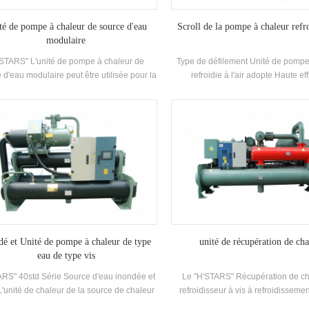
climatisation Systèmes.
té de pompe à chaleur de source d'eau
Scroll de la pompe à chaleur refro
modulaire
STARS" L'unité de pompe à chaleur de
Type de défilement Unité de pompe
 d'eau modulaire peut être utilisée pour la
refroidie à l'air adopte Haute eff
frigération et le chauffage, et peut être
Compresseur de défilement entière
lacée par une machine. Le système peut
auto-développé et fabriqué haut 
emplacer la chaudière d'origine et la
shell and-tube Échangeur de cha
limatisation Système; La capacité de
échangeur de chaleur à bobines, uti
idissement suffit, l'efficacité est élevée, le
R134A, R407C réfrigéran
age et la maintenance est facile et la note
efficacité énergétique est 5-1. niveau.
dé et Unité de pompe à chaleur de type
unité de récupération de cha
eau de type vis
ARS" 40std Série Source d'eau inondée et
Le "H'STARS" Récupération de ch
L'unité de chaleur de la source de chaleur
refroidisseur à vis à refroidisseme
e Haute efficacité Twin-vis compresseur,
utilise une unité de récupération 