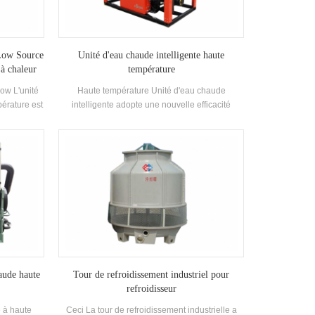
-Low Source
Unité d'eau chaude intelligente haute
 à chaleur
température
ow L'unité
Haute température Unité d'eau chaude
pérature est
intelligente adopte une nouvelle efficacité
e haute
Compresseur et a une efficacité énergétique
haleur avec
allant jusqu'à 2,5, développée pour la
ale 88kw
galvanoplastie, l'impression et la teinture, la
age de
médecine et les autres industries.
 C-85 ° C
aude haute
Tour de refroidissement industriel pour
refroidisseur
 à haute
Ceci La tour de refroidissement industrielle a