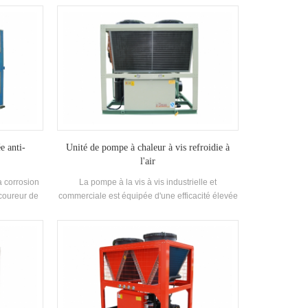
rée par
entre la vapeur de réfrigérant et l'eau pendant le
apeur de
opération, convertir le consommation d'énergie
rocessus de
chaleur dans de l'eau chaude utilisable et
ents la
fournissant une grande quantité de climatisation
 une grande
tout en fournissant climatisation. eau chaude
e eau.
dans la vie.
e anti-
Unité de pompe à chaleur à vis refroidie à
l'air
a corrosion
La pompe à la vis à vis industrielle et
 coureur de
commerciale est équipée d'une efficacité élevée
nité de
Échangeur de chaleur à aigue et largement
e dans Ceux
utilisé dans les systèmes de climatisation des
a corrosion
bâtiments, les petits et moyens bureaux, les
ateliers d'usine, les magasins d'hôtels viticoles,
les villas et autres climatisation Environnements.