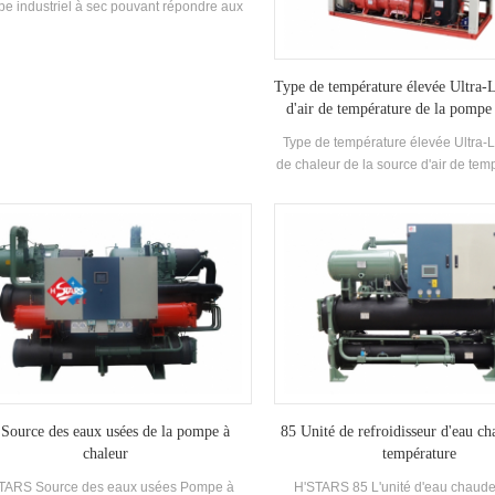
pe industriel à sec pouvant répondre aux
besoins de chauffage en hiver et de
matisation en été grâce à une source de
chaleur avancée pompe centrale de
Type de température élevée Ultra
tisation. d'ailleurs pas besoin de système
d'air de température de la pompe
aufferie pour le chauffage, pas de tour de
roidissement pour le refroidissement, et
Type de température élevée Ultra-L
ne pollution ou émission n'est réalisée
de chaleur de la source d'air de tem
pendant l'utilisation.
composée de 85 ° C Eau chaud
température à travers la pompe à c
une capacité de chauffage nomin
Puissance d'entrée 37.5kw Pl
température de l'eau chaude 55 °
 Source des eaux usées de la pompe à
85 Unité de refroidisseur d'eau ch
chaleur
température
TARS Source des eaux usées Pompe à
H'STARS 85 L'unité d'eau chaude