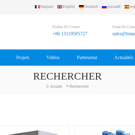
français
English
Deutsch
русский
es
td..
Hotline De Contact
Email Du Conta
+86 13119505727
sales@hsta
Projets
Vidéos
Partenariat
Actualités
RECHERCHER
>
Accueil
Rechercher