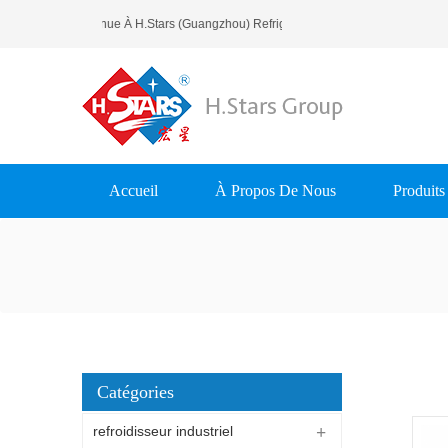
Bienvenue À H.Stars (Guangzhou) Refrigerating Equipment Group L
Accueil
À Propos De Nous
Produits
Catégories
refroidisseur industriel