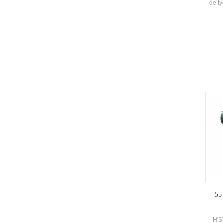
de ty
cli
clima
de ch
ref
aucu
55
H'S