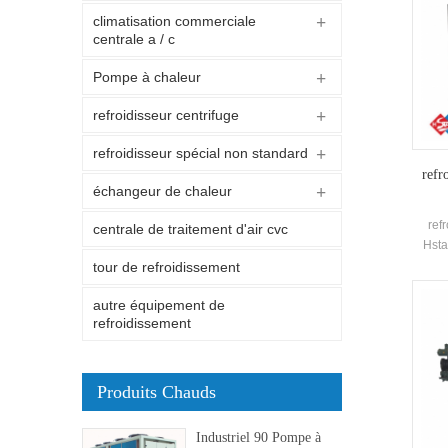
climatisation commerciale
centrale a / c
Pompe à chaleur
refroidisseur centrifuge
refroidisseur spécial non standard
refr
échangeur de chaleur
ref
centrale de traitement d'air cvc
Hsta
fer
tour de refroidissement
di
autre équipement de
maiso
refroidissement
de c
élevée
de 8 s
refro
Produits Chauds
Marqu
2
Industriel 90 Pompe à
resta