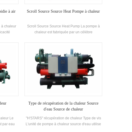
idie à air
Scroll Source Source Heat Pompe à chaleur
 à chaleur
Scroll Source Source Heat Pump La pompe à
icacité
chaleur est fabriquée par un célèbre
ment fermé,
compresseur de marque et des originaux de
rendement
contrôle électronique, et est équipé de
leur et
recherches et de développement
lisant R22,
indépendantes de Haute efficacité Échangeur
t
de chaleur en spirale
leur
Type de récupération de la chaleur Source
d'eau Source de chaleur
aleur Le
"H'STARS" récupération de chaleur Type de vis
nt par eau
L'unité de pompe à chaleur source d'eau utilise
de chaleur
le refroidisseur pour échanger de la chaleur