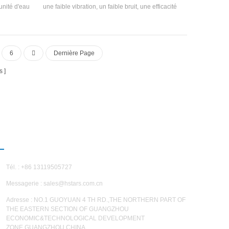
unité d'eau
une faible vibration, un faible bruit, une efficacité
r H'STARS.
élevée et une faible consommation d'énergie,
et de sortie
largement utilisée dans des systèmes d'eau de
pérature est
refroidissement et de circulation pour la
st large. La
réfrigération, la climatisation, le produit
6
Dernière Page
rale haute
chimique, l'industrie légère et autres industries.
et 85 ° C.
s
ction de
34A.
NOUS CONTACTER
Tél. : +86 13119505727
Messagerie :
sales@hstars.com.cn
Adresse : NO.1 GUOYUAN 4 TH RD.,THE NORTHERN PART OF
THE EASTERN SECTION OF GUANGZHOU
ECONOMIC&TECHNOLOGICAL DEVELOPMENT
ZONE,GUANGZHOU,CHINA