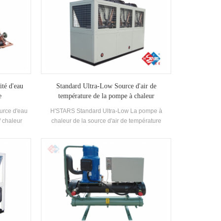
ité d'eau
Standard Ultra-Low Source d'air de
e
température de la pompe à chaleur
urce d'eau
H'STARS Standard Ultra-Low La pompe à
/ chaleur
chaleur de la source d'air de température
'eau chaude
fonctionne de manière stable dans
de bain, une
l'environnement de -25 ℃ ~ 43, en utilisant de
scine et
l'air comme source de chaleur, aucun polluants
haleur des
n'est déchargé et 55 ° C L'eau chaude est
miser de
préparée pour répondre à la demande d'eau
ment.Energy
chaude entre 35-55 ° c. Fonction de chauffage,
aré à la
adaptée à l'alimentation en air direct ou au
l, qui peut
rayonnement du sol Chauffage.
ion Coût.