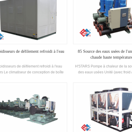
oidisseurs de défilement refroidi à l'eau
85 Source des eaux usées de l'un
chaude haute températur
roidisseurs de défilement refroidi à l'eau
H'STARS Pompe à chaleur de la so
rs Le climatiseur de conception de boîte
des eaux usées Unité (avec froid 
mée est une sorte de climatiseur de type
récupération) est un équipement d
visé, qui est largement utilisé dans les
développé et fabriqué pour la salle 
ns et les petits bureaux. Les climatiseurs
piscine à ressorts chaude, une pi
abinet ont les avantages de la puissance
d'autres baignades, extrayant la c
 et du vent fort puissance. L'unité dispose
eaux usées domestiques, écono
pécifications standard et d'entrée d'eau de
l'énergie et protéger le Environne
idissement Température. Gamme 21-35 °C.
L'épargne est de 30% ~ 50% comp
e: Hstars refroidissementCapacité Plage:
méthode de chauffage conventionne
5.7kw ~ 147.7kw Applications: Usine,
réduire considérablement l'opérat
urant, centre commercial, bureau et autres