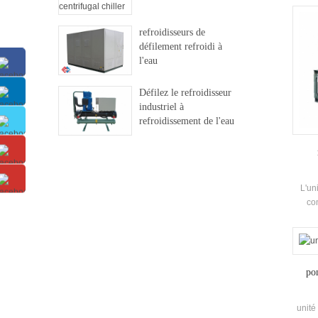
aut
Ev
refroidisseurs de
réfri
défilement refroidi à
Tem
l'eau
L'un
confi
Défilez le refroidisseur
L'unit
industriel à
refroidissement de l'eau
L'uni
con
intè
réser
à eau
de v
po
vann
unité