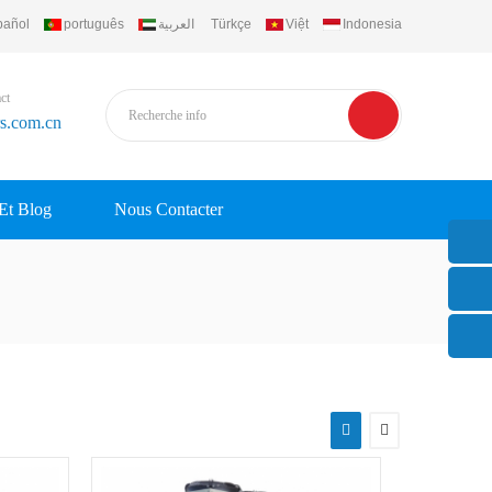
pañol
português
العربية
Türkçe
Việt
Indonesia
ct
rs.com.cn
 Et Blog
Nous Contacter