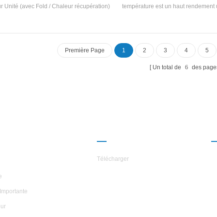
r Unité (avec Fold / Chaleur récupération)
température est un haut rendement 
n équipement d'eau chaude développé et
chaude développée et fabriquée pa
iqué pour la salle de bain, une piscine à
La température de l'entrée d'entrée 
ssorts chaude, une piscine et d'autres
de la source de chaleur à basse tem
des, extrayant la chaleur des eaux usées
de 5 à 20 et la plage d'applications e
Première Page
1
2
3
4
5
mestiques, économiser de l'énergie et
température de l'eau de sortie laté
éger le Environnement.Energy L'épargne
température est comprise entre 65 
Un total de
6
des page
de 30% ~ 50% comparé à la méthode de
Adoptez le réfrigérant de la prote
uffage conventionnel, qui peut réduire
l'environnement vert HFC-1
considérablement l'opération Coût.
ROPOS DES
PARTENARIAT
ILES
Télécharger
e
Importante
ur