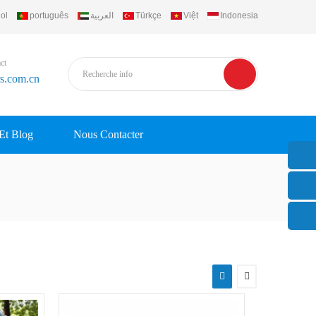
ol
português
العربية
Türkçe
Việt
Indonesia
ct
rs.com.cn
 Et Blog
Nous Contacter