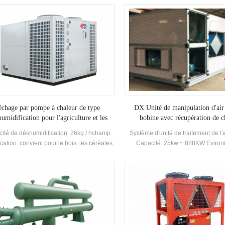
chaleur dans l'air frais pour la ré
l'efficacité de l'échange de chaleur
d'échappement et de l'air frais de p
l'échangeur peut réduire le tonna
climatisation requis de l'air frais 
consommation d'énergie globale de
~ 90%
échage par pompe à chaleur de type
DX Unité de manipulation d'air
umidification pour l'agriculture et les
bobine avec récupération de c
fruits de mer
ité de déshumidification: 26kg / hchamp
Système d'unité de traitement de l'
ication: convient pour le bois, les céréales,
Capacité: 25kw ~ 888KW Eviro
semences, les champignons, la médecine
Température: 2-43 ℃
ionnelle chinoise, les produits aquatiques,
iments pour animaux, les produits bioactifs,
isson, les textiles, les fruits clairsemés, le
er, les pigments, etc. et le séchage et la
midification avec des matériaux tels que
nflammables et explosifs Composants