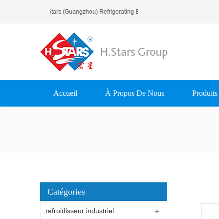
Bienvenue À H.Stars (Guangzhou) Refrigerating Equipment Group Ltd..
Accueil
À Propos De Nous
Produits
Catégories
refroidisseur industriel