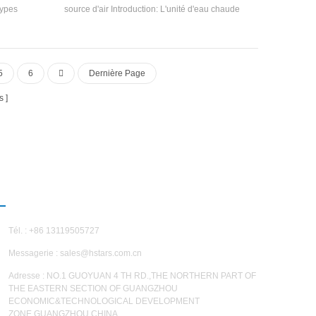
types
source d'air Introduction: L'unité d'eau chaude
sés dans la
intelligente de récupération à froid utilise de l'air
ilisé dans
comme source de chaleur de bas niveau pour
écessite de
produire de l'eau chaude, qui est économe en
hauffé ou
énergie, respectueuse de l'environnement et
5
6
Dernière Page
angeur de
recycle froids déchargés par le froid pendant le
e et du tube
processus de chauffage par une unité de
s
transfert de
récupération à froid pour améliorer l'efficacité
énergétique globale et atteindre zéro-coût
Réfrigération. Marque: HSTARS capacité
thermique GAMME: 25kw-70kw Applications:
Applications: usines, hôpitaux, plantes
d'impression, etc. Paramètres d'unité d'eau
NOUS CONTACTER
chaude capacité thermique GAMME: 25kw-
70kw Réglage de la température de l'eau
chaude Plage: 85 ~ 90 °C Application Zones:
Tél. : +86 13119505727
usines, hôpitaux, plantes d'impression, etc
Messagerie :
sales@hstars.com.cn
Adresse : NO.1 GUOYUAN 4 TH RD.,THE NORTHERN PART OF
THE EASTERN SECTION OF GUANGZHOU
ECONOMIC&TECHNOLOGICAL DEVELOPMENT
ZONE,GUANGZHOU,CHINA