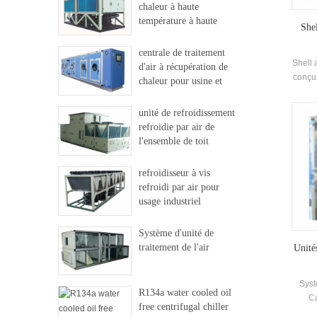
chaleur à haute
température à haute
Shel
température
centrale de traitement
Shell 
d'air à récupération de
conçus
chaleur pour usine et
hôpital
refro
unité de refroidissement
Sa ma
refroidie par air de
tran
l'ensemble de toit
uti
c
refroidisseur à vis
réfr
refroidi par air pour
usage industriel
Système d'unité de
traitement de l'air
Unité
Syst
R134a water cooled oil
Ca
free centrifugal chiller