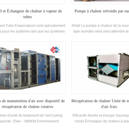
l et Échangeur de chaleur à vapeur de
Pompe à chaleur refroidie par ea
tubes
and Tube Evaporateurs sont spécialement
40std La pompe à chaleur de la sour
 pour les systèmes tels que les systèmes
type inondée série peut atteindre le 
de climatisation, les systèmes de
élevé est de 6,2, la température 
idissement et la pompe à chaleur usinage.
réfrigérée la plus basse est 5 et la
intenance pratique, ses performances de
température de sortie d'eau e
sfert de chaleur élevées, sont largement
lisées dans les processus chimiques, les
entrales électriques, les machines de
igération et les autres autres Occasions.
s de manutention d'air avec dispositif de
Récupération de chaleur Unité de 
récupération de chaleur rotative
d'air frais
ème d'unité de traitement de l'airCooling
Efficacité élevée et énergie Sauvega
pacité: 25kw ~ 888KW Evironnement
croisé Échangeur de chaleur à pl
Température: 3-43 ℃
Cools l'air d'échappement et tran