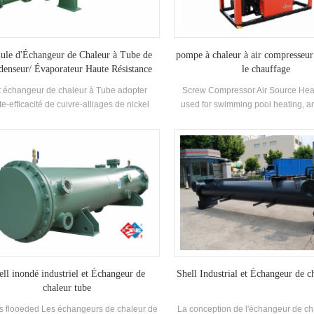
le d'Échangeur de Chaleur à Tube de
pompe à chaleur à air compresseur
enseur/ Évaporateur Haute Résistance
le chauffage
orrosion Refroidisseurs pour l'Industrie
 échangeur de chaleur à Tube adopter
Screw Compressor Air Source Hea
Chimique Utilisation
e-efficacité de cuivre-alliages de nickel
used for swimming pool heating, an
s de cuivre, qui sont immergées dans le
cooling & sanitary hot water in offi
e frigorigène, en conséquence, l'efficacité
mode, cooling mode and heat rec
ransfert de chaleur est élevée, et le gaz
are all available. The power source 
gérant liquide est entièrement séparés afin
or steam.
d'éviter que le liquide de marteau. La
ormance de l'ensemble de la machine est
ce, propreté, sécurité, économie d'énergie,
beau et durable.
ell inondé industriel et Échangeur de
Shell Industrial et Échangeur de c
chaleur tube
rs flooeded Les échangeurs de chaleur de
La conception de l'échangeur de ch