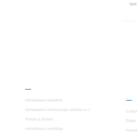
type
dan
comm
l'i
re
décen
été
PRODUITS
À P
ÉTO
refroidisseur industriel
climatisation commerciale centrale a / c
Cultur
Pompe à chaleur
Étape 
refroidisseur centrifuge
Honne