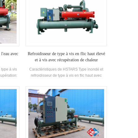
 l'eau avec
Refroidisseur de type à vis en flic haut élevé
et à vis avec récupération de chaleur
 type à vis
Caractéristiques de HSTARS Type inondé et
upération:
refroidisseur de type à vis en flic haut avec
à15%
chauffage Récupération: COP 5.2 ou plus,
e que Sec
avec10% à15% consommation d'énergie
inférieure que Sec Type.