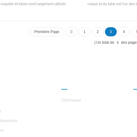
 coquille et tubes sont largement utilisés
coque et du tube est l'un des 
s de nombreuses industries différentes
d'échangeurs les plus courants utili
e l'hôtel, l'hôpital, le stockage à froid et
chaleur Transfert.typiciquement ut
njection de moisissure, dans le cadre du
l'application Quand Un processus n
froidisseur, certifié avec CE. Au fil des
grandes quantités de Fliud être c
Première Page
1
2
3
4
nies, H.STARS L'échangeur de chaleur a
refroidi. À la suite de leur L'éch
 vendu à plus de que 58 pays, couvrant
chaleur de la conception, de la coqu
Un total de
6
des page
l'Asie, l'Afrique, l'Europe et Océanie.
offre une grande surface et donc un 
chaleur élevé Efficacité.
ROPOS DES
PARTENARIAT
ILES
Télécharger
e
Importante
ur