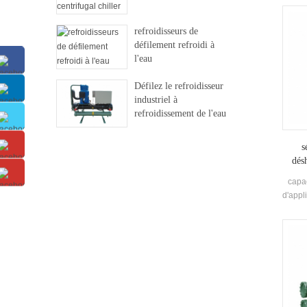
refroidisseurs de
défilement refroidi à
l'eau
Défilez le refroidisseur
industriel à
refroidissement de l'eau
s
désh
capac
d'appl
les 
tradit
les al
la bo
papi
déshu
i