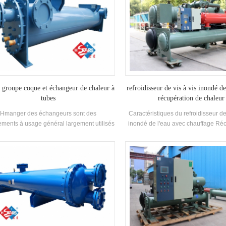
s groupe coque et échangeur de chaleur à
refroidisseur de vis à vis inondé de
tubes
récupération de chaleur
Hmanger des échangeurs sont des
Caractéristiques du refroidisseur de
ments à usage général largement utilisés
inondé de l'eau avec chauffage Réc
ans la pétrochimie, la métallurgie, la
COP 5.2 ou plus, avec10% 
rigération, le gaz et d'autres industries.
consommation d'énergie inférieur
Type.