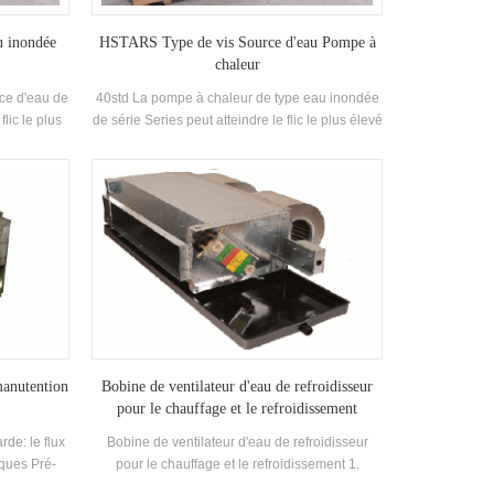
u inondée
HSTARS Type de vis Source d'eau Pompe à
chaleur
ce d'eau de
40std La pompe à chaleur de type eau inondée
flic le plus
de série Series peut atteindre le flic le plus élevé
de l'eau
est de 6,0, la température de l'eau réfrigérée la
 plus haute
plus basse est 5 et l'eau la plus élevéeLa
st 60
température de sortie est 50
manutention
Bobine de ventilateur d'eau de refroidisseur
pour le chauffage et le refroidissement
rde: le flux
Bobine de ventilateur d'eau de refroidisseur
aques Pré-
pour le chauffage et le refroidissement 1.
sférer la
Capacité de refroidissement Portée: 3kw -----