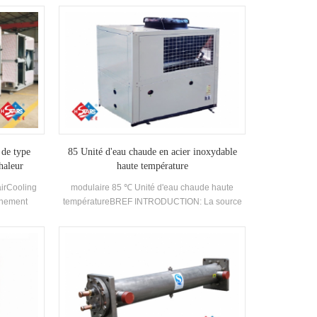
chauffage,
14kw Flux d'air Volume: 470m3 / H ----- 3070m3
 de l'air
/ H
lus que 90%,
ge de la
et de la
 plus de 60
 de type
85 Unité d'eau chaude en acier inoxydable
haleur
haute température
airCooling
modulaire 85 ℃ Unité d'eau chaude haute
nnement
températureBREF INTRODUCTION: La source
d'air multifonction Le refroidisseur est un
multifonctionnelle Unité de climatisation, qui
compte trois conditions de travail de
réfrigération, chauffage et eau chaude
domestique Production. Il peut être
automatiquement commuté en fonction de la
température ambiante et de la demande d'eau
chaude, qui est de l'énergie efficace. Marque: