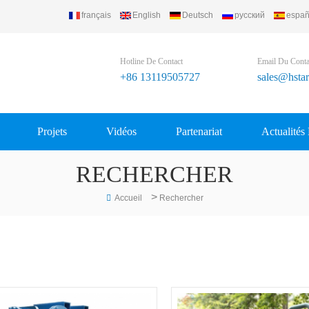
français
English
Deutsch
русский
españ
Hotline De Contact
Email Du Conta
+86 13119505727
sales@hsta
Projets
Vidéos
Partenariat
Actualités
RECHERCHER
>
Accueil
Rechercher