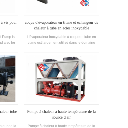
HSTARS Entrée d'eau chaude et eau de sortie
Température: 85 ° C Applications: Application
Zones: Hôtels, hôpitaux, communautés
commerciales et résidentielles, villas, etc
 à vis pour
coque d'évaporateur en titane et échangeur de
chaleur à tube en acier inoxydable
t Pump is
L'évaporateur inoxydable à coque et tube en
d also for
titane est largement utilisé dans le domaine
ce. Heating
marin et convient également aux systèmes qui
overy mode
doivent traiter un liquide chimique ou corrosif.
is hot water
cet évaporateur aussiassurer une efficacité de
transfert de chaleur élevée.
haleur tube
Pompe à chaleur à haute température de la
source d'air
aleur de la
Pompe à chaleur à haute température de la