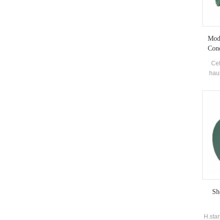
Modu
Cond
Anti-C
Cet
haut
tube
fluid
de t
réfri
perf
effica
Sh
H.sta