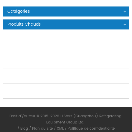
Catégories
Produits Chauds
PRODUITS
À PROPOS DES ÉTOILES
PARTENARIAT
NOUS CONTACTER
Droit d\'auteur © 2015-2026 H.Stars (Guangzhou) Refrigerating
Equipment Group Ltd.
/
Blog
/
Plan du site
/
XML
/
Politique de confidentialité