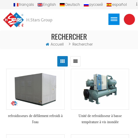
français
English
Deutsch
русский
español
português
العربية
Türkçe
Việt
Indonesia
RECHERCHER
>
Accueil
Rechercher
refroidisseurs de défilement refroidi à
Unité de refroidisseur à basse
l'eau
température à vis inondée