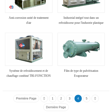
Anti-corrosion unité de traitement
Industrial intégré tout dans un
d'air
refroidisseur pour l'industrie plastique
Système de refroidissement et de
Film de type de pulvérisation
chauffage combiné TRI-FONCTION
Evaporateur
refroidisseur
Première Page
1
2
3
4
5
Dernière Page