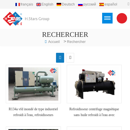
français
English
Deutsch
русский
español
português
العربية
Türkçe
Việt
Indonesia
RECHERCHER
>
Accueil
Rechercher
R134a vfd inondé de type industriel
Refroidisseur centrifuge magnétique
refroidi à l'eau, refroidisseurs
sans huile refroidi à l'eau avec
récupération de chaleur