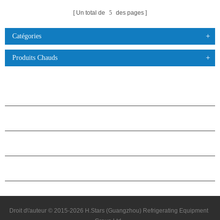
Un total de
5
des pages
Catégories
Produits Chauds
PRODUITS
À PROPOS DES ÉTOILES
PARTENARIAT
NOUS CONTACTER
Droit d\'auteur © 2015-2026 H.Stars (Guangzhou) Refrigerating Equipment