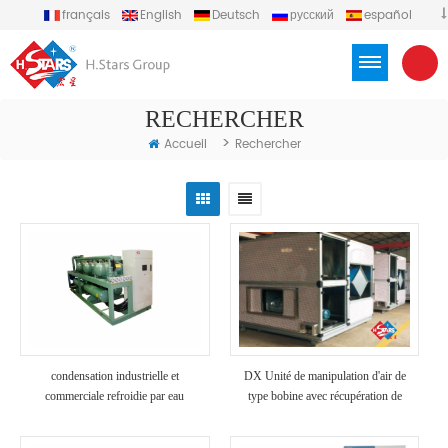
français
English
Deutsch
русский
español
português
العربية
Türkçe
Việt
Indonesia
RECHERCHER
>
Accueil
Rechercher
condensation industrielle et
DX Unité de manipulation d'air de
commerciale refroidie par eau
type bobine avec récupération de
chaleur