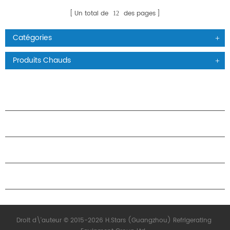
Un total de
des pages
12
Catégories
Produits Chauds
PRODUITS
À PROPOS DES ÉTOILES
PARTENARIAT
NOUS CONTACTER
Droit d\'auteur © 2015-2026 H.Stars (Guangzhou) Refrigerating