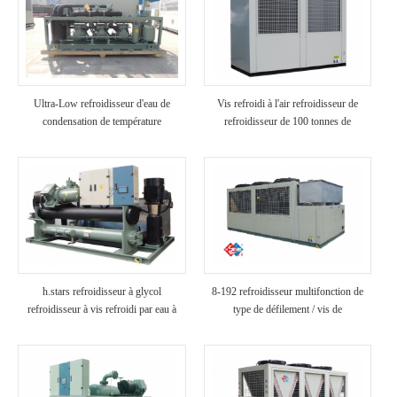
Ultra-Low refroidisseur d'eau de
Vis refroidi à l'air refroidisseur de
condensation de température
refroidisseur de 100 tonnes de
refroidisseur de refroidissement de
l'air (avec chaleur récupération)
h.stars refroidisseur à glycol
8-192 refroidisseur multifonction de
refroidisseur à vis refroidi par eau à
type de défilement / vis de
basse température (avec récupération
refroidisseur de source d'air TR pour
de chaleur)
l'utilisation d'hôtel / hôpital / villa