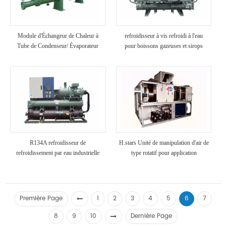
Module d'Échangeur de Chaleur à
refroidisseur à vis refroidi à l'eau
Tube de Condenseur/ Évaporateur
pour boissons gazeuses et sirops
Haute Résistance Anti-Corrosion
Refroidisseurs pour l'Industrie
Chimique Utilisation
R134A refroidisseur de
H.stars Unité de manipulation d'air de
refroidissement par eau industrielle
type rotatif pour application
industrielle
Première Page
1
2
3
4
5
6
7
8
9
10
Dernière Page