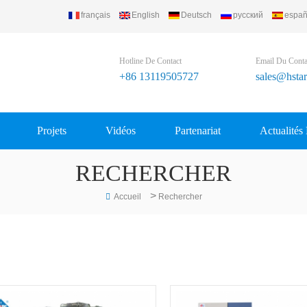
français
English
Deutsch
русский
españ
Hotline De Contact
Email Du Conta
+86 13119505727
sales@hsta
Projets
Vidéos
Partenariat
Actualités
RECHERCHER
>
Accueil
Rechercher