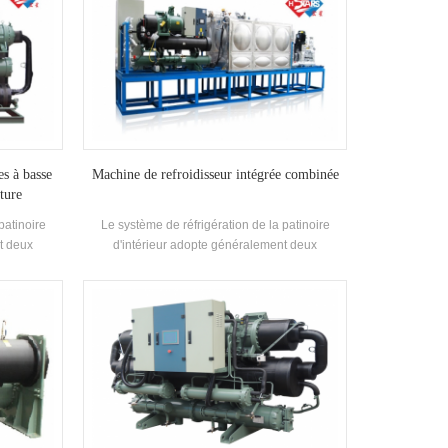
es à basse
Machine de refroidisseur intégrée combinée
ture
patinoire
Le système de réfrigération de la patinoire
t deux
d'intérieur adopte généralement deux
directe et
réfrigérations Méthodes: expansion directe et
ion directe
indirecte refroidissement. L'expansion directe
 la marque
adopte "HSTARS" Condensation de la marque
t adopte
Unité; Le refroidissement indirect adopte
e basse
"HSTARS" type de vis de marque basse
lisé comme
température Chiller, glycol est utilisé comme
e sur la
réfrigérant pour former de la glace sur la
patinoire.