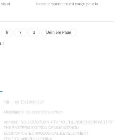
vis et
basse température est conçu pour la
 pour les
réfrigération et le refroidissement industriel. il
H. Étoiles
nécessite une gamme complète de modèles
roidisseurs
pour répondre aux exigences de différentes
e opération.
capacités de refroidissement et de température.
6
7
Dernière Page
s
NOUS CONTACTER
Tél. : +86 13119505727
Messagerie :
sales@hstars.com.cn
Adresse : NO.1 GUOYUAN 4 TH RD.,THE NORTHERN PART OF
THE EASTERN SECTION OF GUANGZHOU
ECONOMIC&TECHNOLOGICAL DEVELOPMENT
ZONE,GUANGZHOU,CHINA