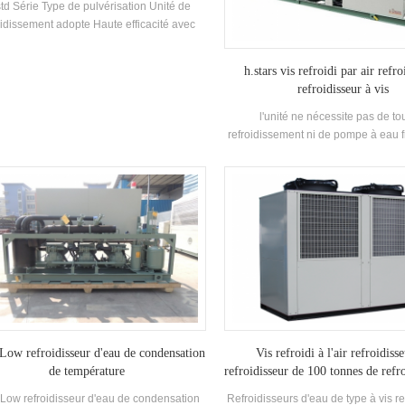
td Série Type de pulvérisation Unité de
oidissement adopte Haute efficacité avec
 circulaire Système Dual Compresseurs,
ipé de auto-développé et fabriqué haut
h.stars vis refroidi par air refro
ment Evaporateur de film en chute, R22,
refroidisseur à vis
 réfrigérant. La récupération de chaleur
t être configurée en fonction de la page
l'unité ne nécessite pas de to
ns. L'unité a 39 standard Spécifications.
refroidissement ni de pompe à eau fr
compact, facile à installer et facile à 
entretenir. un refroidisseur spécial
pour la réfrigération / le refroidissem
petite à moyenne.
Low refroidisseur d'eau de condensation
Vis refroidi à l'air refroidiss
de température
refroidisseur de 100 tonnes de refr
refroidissement de l'air (avec 
-Low refroidisseur d'eau de condensation
Refroidisseurs d'eau de type à vis refr