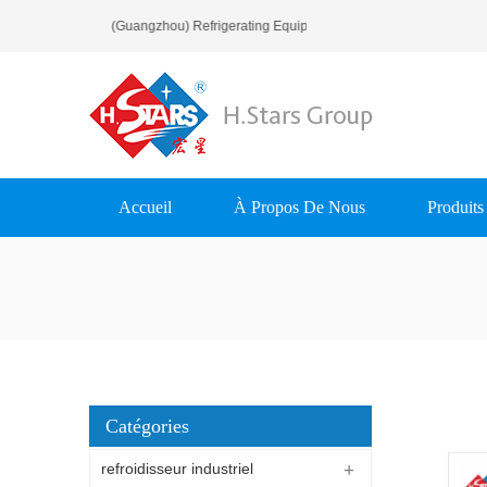
Bienvenue À H.Stars (Guangzhou) Refrigerating Equipment Group Ltd..
Accueil
À Propos De Nous
Produits
Catégories
refroidisseur industriel