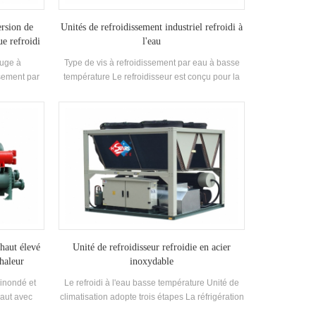
ersion de
Unités de refroidissement industriel refroidi à
e refroidi
l'eau
fuge à
Type de vis à refroidissement par eau à basse
sement par
température Le refroidisseur est conçu pour la
lage de
réfrigération, la réfrigération et l'industrie
kw-1677kw
refroidissement. Il faut une gamme complète de
u glacée: 5-
modèles répondant aux exigences de la
capacité de refroidissement différente et de la
température Exigences.
 haut élevé
Unité de refroidisseur refroidie en acier
chaleur
inoxydable
inondé et
Le refroidi à l'eau basse température Unité de
 haut avec
climatisation adopte trois étapes La réfrigération
 ou plus,
et est déchargée étape par étape en fonction de