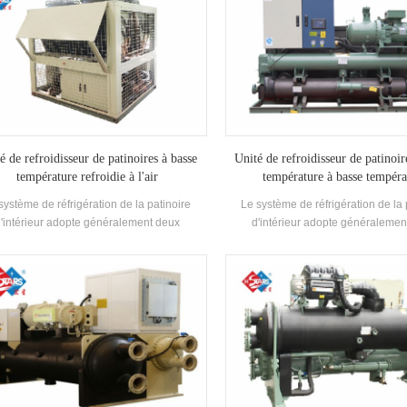
é de refroidisseur de patinoires à basse
Unité de refroidisseur de patinoir
température refroidie à l'air
température à basse tempéra
système de réfrigération de la patinoire
Le système de réfrigération de la 
'intérieur adopte généralement deux
d'intérieur adopte généralemen
igérations Méthodes: expansion directe et
réfrigérations Méthodes: expansion 
ecte refroidissement. L'expansion directe
indirecte refroidissement. L'expans
te "HSTARS" Condensation de la marque
adopte "HSTARS" Condensation de
ité; Le refroidissement indirect adopte
Unité; Le refroidissement indirec
HSTARS" type de vis de marque basse
"HSTARS" type de vis de marqu
érature Chiller, glycol est utilisé comme
température Chiller, glycol est uti
frigérant pour former de la glace sur la
réfrigérant pour former de la glac
patinoire.
patinoire.