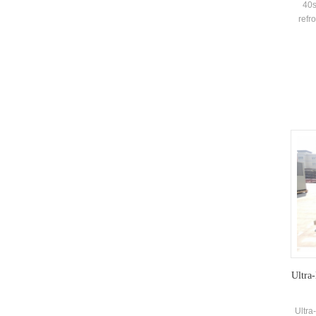
40s
refr
deux
équ
rende
R134A
peu
Besoi
Ultra-
Ultra