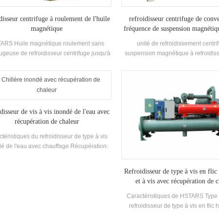
disseur centrifuge à roulement de l'huile
refroidisseur centrifuge de conv
magnétique
fréquence de suspension magnétiqu
par eau
ARS Huile magnétique roulement sans
unité de refroidissement centri
fugeuse de refroidisseur centrifuge jusqu'à
suspension magnétique à refroidis
(GB travailler condition) Iplv Jusqu'à 11.6
eau à conversion de fréquencep
(Ahri Travailler Condition)
capacité de refroidissement: 559
plage de température d'effluent d'ea
20 ° c
idisseur de vis à vis inondé de l'eau avec
récupération de chaleur
téristiques du refroidisseur de type à vis
é de l'eau avec chauffage Récupération:
COP 5.2 ou plus, avec10% à15%
sommation d'énergie inférieure que Sec
Refroidisseur de type à vis en flic
Type.
et à vis avec récupération de 
Caractéristiques de HSTARS Type 
refroidisseur de type à vis en flic
chauffage Récupération: COP 5.2