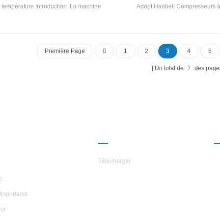
récupération)
 température Introduction: La machine
Adopt Hanbell Compresseurs à 
trielle à vis à refroidissement par eau est
récupération de chaleur en option
ne série de produits pour industriels
clients pour l'industrie Utilisation. 
cations. Il y a 52 spécifications standard
refroidies par voie refroidie les ref
r la unité. Marque: Hstars Capacité de
d'eausont de haute qualité avec facil
Première Page
1
2
3
4
5
roidissement Range: 120.3kw ~ 1000kw
Applications: Équipement chimique,
Un total de
7
des page
aceutique, industriel, transformation des
aliments et autres sites industriels
ROPOS DES
PARTENARIAT
ILES
Télécharger
e
Importante
ur