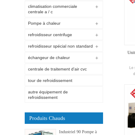
climatisation commerciale
centrale a / c
Pompe à chaleur
refroidisseur centrifuge
refroidisseur spécial non standard
Unit
échangeur de chaleur
Le 
centrale de traitement d'air cvc
d
réfr
tour de refroidissement
indir
autre équipement de
adop
refroidissement
Un
"
temp
ré
Produits Chauds
Industriel 90 Pompe à