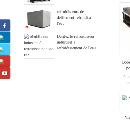
refroidisseurs de
défilement refroidi à
l'eau
Défilez le refroidisseur
industriel à
refroidissement de l'eau
Bobi
po
Bobi
po
Capa
14kw 
Vis