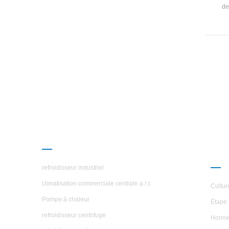
de
indus
u
Appli
pou
ref
pharm
PRODUITS
À P
ÉTO
refroidisseur industriel
climatisation commerciale centrale a / c
Cultur
Pompe à chaleur
Étape 
refroidisseur centrifuge
Honne