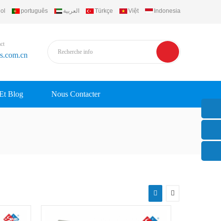
ol
português
العربية
Türkçe
Việt
Indonesia
ct
rs.com.cn
 Et Blog
Nous Contacter