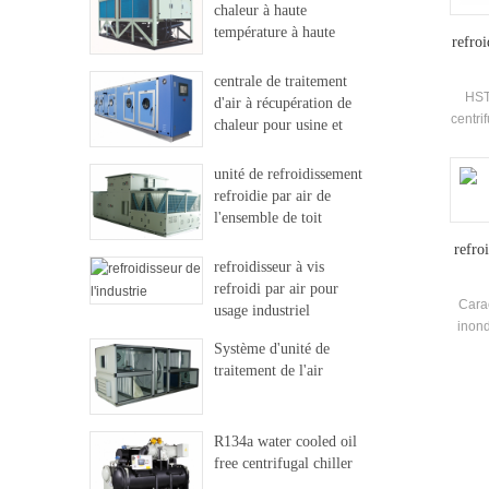
chaleur à haute
température à haute
refroi
température
centrale de traitement
HST
d'air à récupération de
centri
chaleur pour usine et
6.7 
hôpital
unité de refroidissement
refroidie par air de
l'ensemble de toit
refro
refroidisseur à vis
refroidi par air pour
Carac
usage industriel
inond
Système d'unité de
traitement de l'air
con
R134a water cooled oil
free centrifugal chiller