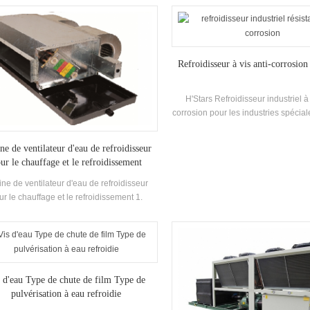
avec10% à15% consommation d'
inférieure que Sec Type.
Refroidisseur à vis anti-corrosion 
H'Stars Refroidisseur industriel à 
corrosion pour les industries spécia
exigences de résistance à la corr
produit est disponible sur mesure
ne de ventilateur d'eau de refroidisseur
3200kW et peut être spécialement 
ur le chauffage et le refroidissement
différents besoins.
ne de ventilateur d'eau de refroidisseur
ur le chauffage et le refroidissement 1.
cité de refroidissement Portée: 3kw -----
Flux d'air Volume: 470m3 / H ----- 3070m3
/ H
 d'eau Type de chute de film Type de
pulvérisation à eau refroidie