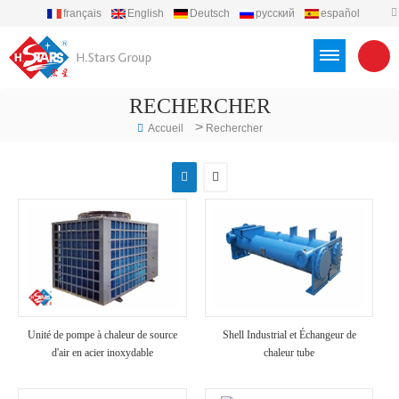
français
English
Deutsch
русский
español
português
العربية
Türkçe
Việt
Indonesia
RECHERCHER
>
Accueil
Rechercher
Unité de pompe à chaleur de source
Shell Industrial et Échangeur de
d'air en acier inoxydable
chaleur tube