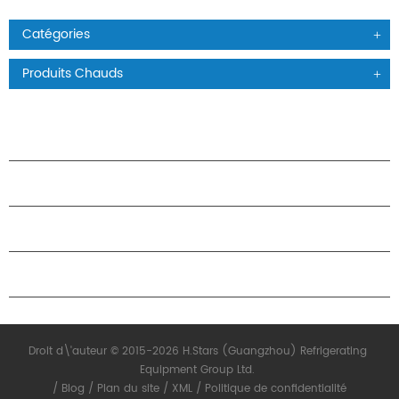
Catégories
Produits Chauds
PRODUITS
À PROPOS DES ÉTOILES
PARTENARIAT
NOUS CONTACTER
Droit d\'auteur © 2015-2026 H.Stars (Guangzhou) Refrigerating
Equipment Group Ltd.
/
Blog
/
Plan du site
/
XML
/
Politique de confidentialité