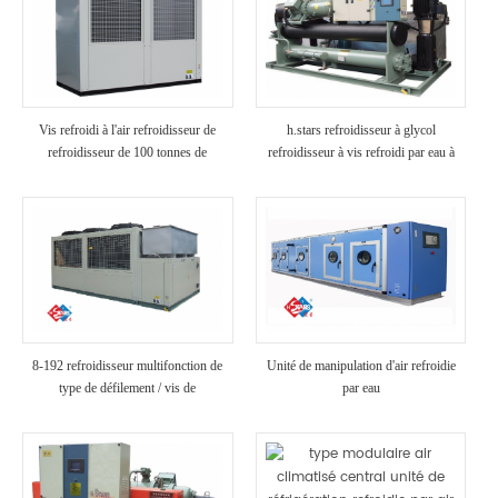
Vis refroidi à l'air refroidisseur de
h.stars refroidisseur à glycol
refroidisseur de 100 tonnes de
refroidisseur à vis refroidi par eau à
refroidisseur de refroidissement de
basse température (avec récupération
l'air (avec chaleur récupération)
de chaleur)
8-192 refroidisseur multifonction de
Unité de manipulation d'air refroidie
type de défilement / vis de
par eau
refroidisseur de source d'air TR pour
l'utilisation d'hôtel / hôpital / villa