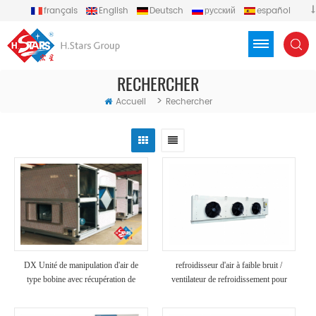
français
English
Deutsch
русский
español
português
العربية
Türkçe
Việt
Indonesia
RECHERCHER
>
Accueil
Rechercher
DX Unité de manipulation d'air de
refroidisseur d'air à faible bruit /
type bobine avec récupération de
ventilateur de refroidissement pour
chaleur
utilisation en usine de transformation
des aliments dans une chambre froide