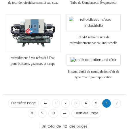
de tour de refroidissement à eau cvac
Tube de Condenseur/ Évaporateur
Haute Résistance Anti-Corrosion
Refroidisseurs pour l'Industrie
Chimique Utilisation
R134A refroidisseur de
refroidissement par eau industrielle
refroidisseur à vis refroidi à l'eau
pour boissons gazeuses et sirops
H.stars Unité de manipulation d'air de
type rotatif pour application
industrielle
Première Page
1
2
3
4
5
6
7
8
9
10
Dernière Page
Un total de
12
des pages