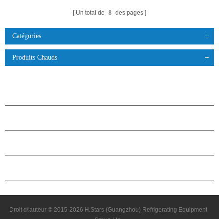
Un total de
8
des pages
Catégories
Produits Chauds
PRODUITS
À PROPOS DES ÉTOILES
PARTENARIAT
NOUS CONTACTER
Droit d\'auteur © 2015-2026 H.Stars (Guangzhou) Refrigerating Equipment