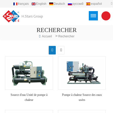
français
English
Deutsch
русский
español
português
العربية
Türkçe
Việt
Indonesia
RECHERCHER
>
Accueil
Rechercher
Source d'eau Unité de pompe à
Pompe à chaleur Source des eaux
chaleur
usées