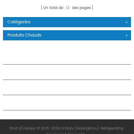
Un total de
des pages
12
Catégories
Produits Chauds
PRODUITS
À PROPOS DES ÉTOILES
PARTENARIAT
NOUS CONTACTER
Droit d\'auteur © 2015-2026 H.Stars (Guangzhou) Refrigerating