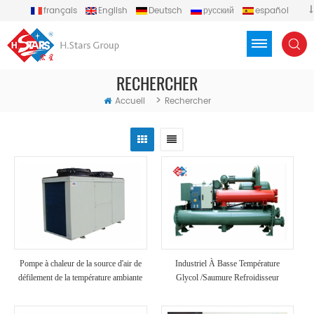
français
English
Deutsch
русский
español
português
العربية
Türkçe
Việt
Indonesia
RECHERCHER
>
Accueil
Rechercher
Pompe à chaleur de la source d'air de
Industriel À Basse Température
défilement de la température ambiante
Glycol /Saumure Refroidisseur